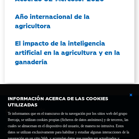
Año internacional de la
agricultora
El impacto de la inteligencia
artificial en la agricultura y en la
ganadería
INFORMACIÓN ACERCA DE LAS COOKIES
UTILIZADAS
Te informamos que en el transcurso de tu navegación por los sitios web del grupo
Ibercaja, se utilizan cookies propias (ficheros de datos anónimos) y de terceros, las
cuales se almacenan en el dispositivo del usuario, de manera no intrusiva. Estos
Fundación Bancaria Ibercaja C.I.F. G-50000652.
datos se utilizan exclusivamente para habilitar y estudiar algunas interacciones de la
Inscrita en el Registro de Fundaciones del Mº de Educación, Cultura y Deporte con el nº
navegación en un sitio Web, y acumulan datos que pueden ser actualizados y