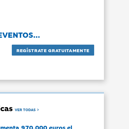
EVENTOS...
dicas
VER TODAS
ementa 970.000 euros el