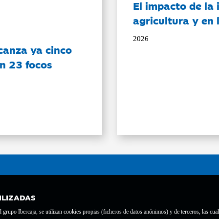
El impacto de la i
agricultura y en
2026
canza ya cinco
on 23 focos
ILIZADAS
grupo Ibercaja, se utilizan cookies propias (ficheros de datos anónimos) y de terceros, las cual