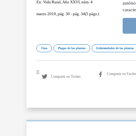
En: Vida Rural, Año XXVI, núm. 4
autóno
caracte
marzo 2019, pág. 30 - pág. 34(5 págs.)
Vino
Plagas de las plantas
Enfermedades de las plantas
Compartir en Faceb
Compartir en Twitter