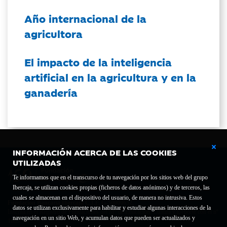
Año internacional de la
agricultora
El impacto de la inteligencia
artificial en la agricultura y en la
ganadería
INFORMACIÓN ACERCA DE LAS COOKIES
UTILIZADAS
Te informamos que en el transcurso de tu navegación por los sitios web del grupo
Ibercaja, se utilizan cookies propias (ficheros de datos anónimos) y de terceros, las
cuales se almacenan en el dispositivo del usuario, de manera no intrusiva. Estos
Fundación Bancaria Ibercaja C.I.F. G-50000652.
datos se utilizan exclusivamente para habilitar y estudiar algunas interacciones de la
Inscrita en el Registro de Fundaciones del Mº de Educación, Cultura y Deporte con el nº
navegación en un sitio Web, y acumulan datos que pueden ser actualizados y
1689.