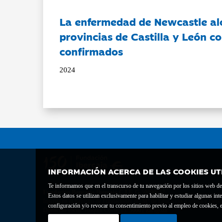
La enfermedad de Newcastle al
provincias de Castilla y León c
confirmados
2024
INFORMACIÓN ACERCA DE LAS COOKIES UT
Te informamos que en el transcurso de tu navegación por los sitios web del 
Fundación Bancaria Ibercaja C.I.F. G-50000652.
Estos datos se utilizan exclusivamente para habilitar y estudiar algunas 
Inscrita en el Registro de Fundaciones del Mº de Educación, Cultura y Depor
configuración y/o revocar tu consentimiento previo al empleo de cookies, e
Domicilio social: Joaquín Costa, 13. 50001 Zaragoza.