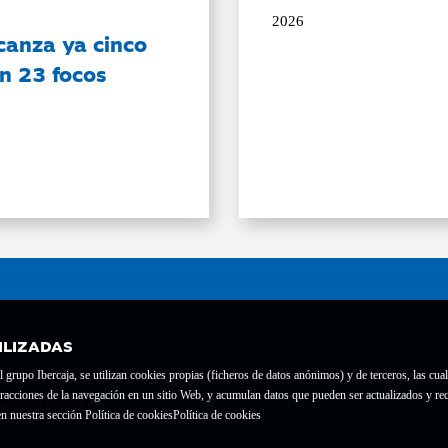
2026
canza ya cinco
on 23 focos
ILIZADAS
grupo Ibercaja, se utilizan cookies propias (ficheros de datos anónimos) y de terceros, las cual
interacciones de la navegación en un sitio Web, y acumulan datos que pueden ser actualizados y
te con el nº 1689.
n nuestra sección Política de cookies
Política de cookies