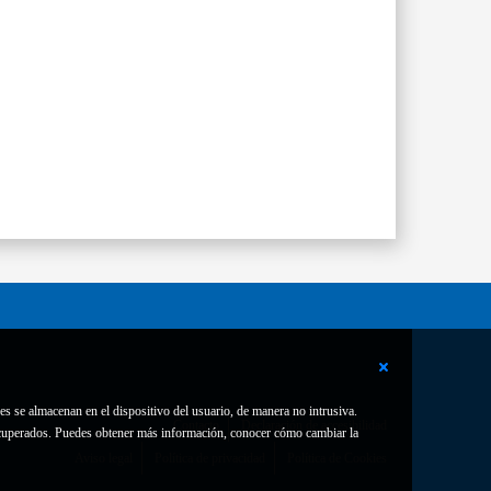
es se almacenan en el dispositivo del usuario, de manera no intrusiva.
Contacto
Declaración de accesibilidad
 recuperados. Puedes obtener más información, conocer cómo cambiar la
Aviso legal
Política de privacidad
Política de Cookies