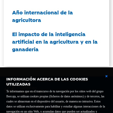
Año internacional de la
agricultora
El impacto de la inteligencia
artificial en la agricultura y en la
ganadería
INFORMACIÓN ACERCA DE LAS COOKIES
UTILIZADAS
Te informamos que en el transcurso de tu navegación por los sitios web del grupo
Ibercaja, se utilizan cookies propias (ficheros de datos anónimos) y de terceros, las
cuales se almacenan en el dispositivo del usuario, de manera no intrusiva. Estos
Fundación Bancaria Ibercaja C.I.F. G-50000652.
datos se utilizan exclusivamente para habilitar y estudiar algunas interacciones de la
Inscrita en el Registro de Fundaciones del Mº de Educación, Cultura y Deporte con el nº
navegación en un sitio Web, y acumulan datos que pueden ser actualizados y
1689.