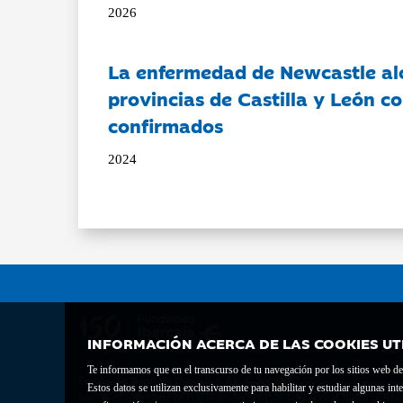
2026
La enfermedad de Newcastle al
provincias de Castilla y León c
confirmados
2024
INFORMACIÓN ACERCA DE LAS COOKIES UT
Te informamos que en el transcurso de tu navegación por los sitios web del 
Fundación Bancaria Ibercaja C.I.F. G-50000652.
Estos datos se utilizan exclusivamente para habilitar y estudiar algunas 
Inscrita en el Registro de Fundaciones del Mº de Educación, Cultura y Depor