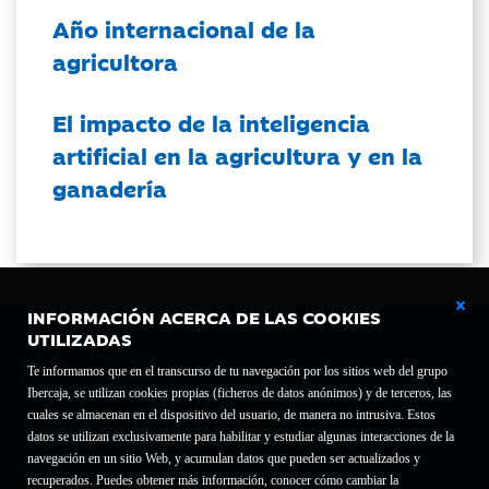
Año internacional de la
agricultora
El impacto de la inteligencia
artificial en la agricultura y en la
ganadería
INFORMACIÓN ACERCA DE LAS COOKIES
UTILIZADAS
Te informamos que en el transcurso de tu navegación por los sitios web del grupo
Ibercaja, se utilizan cookies propias (ficheros de datos anónimos) y de terceros, las
cuales se almacenan en el dispositivo del usuario, de manera no intrusiva. Estos
Fundación Bancaria Ibercaja C.I.F. G-50000652.
datos se utilizan exclusivamente para habilitar y estudiar algunas interacciones de la
Inscrita en el Registro de Fundaciones del Mº de Educación, Cultura y Deporte con el nº
navegación en un sitio Web, y acumulan datos que pueden ser actualizados y
1689.
recuperados. Puedes obtener más información, conocer cómo cambiar la
Domicilio social: Joaquín Costa, 13. 50001 Zaragoza.