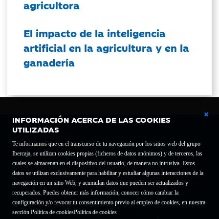
agricultora
El impacto de la inteligencia
artificial en la agricultura y en la
ganadería
INFORMACIÓN ACERCA DE LAS COOKIES
UTILIZADAS
Te informamos que en el transcurso de tu navegación por los sitios web del grupo
Ibercaja, se utilizan cookies propias (ficheros de datos anónimos) y de terceros, las
cuales se almacenan en el dispositivo del usuario, de manera no intrusiva. Estos
Fundación Bancaria Ibercaja C.I.F. G-50000652.
datos se utilizan exclusivamente para habilitar y estudiar algunas interacciones de la
Inscrita en el Registro de Fundaciones del Mº de Educación, Cultura y Deporte con el nº
navegación en un sitio Web, y acumulan datos que pueden ser actualizados y
1689.
recuperados. Puedes obtener más información, conocer cómo cambiar la
Domicilio social: Joaquín Costa, 13. 50001 Zaragoza.
configuración y/o revocar tu consentimiento previo al empleo de cookies, en nuestra
Contacto
Declaración de accesibilidad
sección Política de cookies
Política de cookies