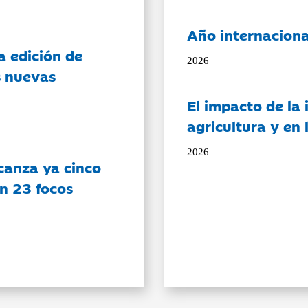
Año internaciona
a edición de
2026
s nuevas
El impacto de la i
agricultura y en
2026
canza ya cinco
on 23 focos