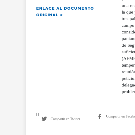
una reu
ENLACE AL DOCUMENTO
la que
ORIGINAL >
tres pa
campo 
conside
pantan
de Seg
sufici
(AEMET)
tempera
reunió
petici
delegac
proble
Compartir en Faceb
Compartir en Twitter