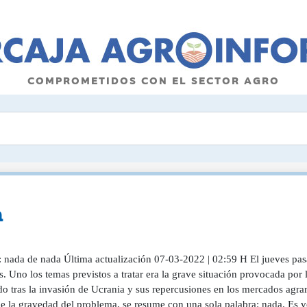
COMPROMETIDOS CON EL SECTOR AGRO
a
: nada de nada Última actualización 07-03-2022 | 02:59 H El jueves pas
s. Uno los temas previstos a tratar era la grave situación provocada por la
o tras la invasión de Ucrania y sus repercusiones en los mercados agrari
de la gravedad del problema, se resume con una sola palabra: nada. Es v