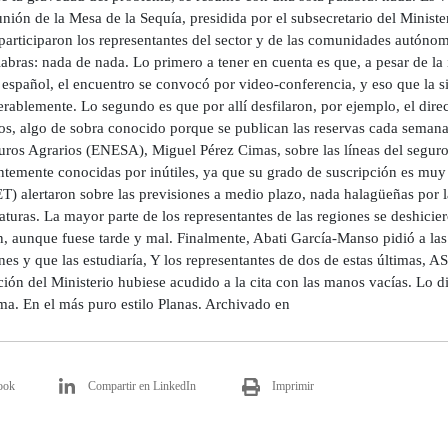
nión de la Mesa de la Sequía, presidida por el subsecretario del Minist
 participaron los representantes del sector y de las comunidades autóno
labras: nada de nada. Lo primero a tener en cuenta es que, a pesar de l
español, el encuentro se convocó por video-conferencia, y eso que la 
rablemente. Lo segundo es que por allí desfilaron, por ejemplo, el direc
os, algo de sobra conocido porque se publican las reservas cada semana.
uros Agrarios (ENESA), Miguel Pérez Cimas, sobre las líneas del seguro 
entemente conocidas por inútiles, ya que su grado de suscripción es muy
 alertaron sobre las previsiones a medio plazo, nada halagüeñas por la
turas. La mayor parte de los representantes de las regiones se deshicie
n, aunque fuese tarde y mal. Finalmente, Abati García-Manso pidió a las
ones y que las estudiaría, Y los representantes de dos de estas últimas
ión del Ministerio hubiese acudido a la cita con las manos vacías. Lo d
ma. En el más puro estilo Planas. Archivado en
ook
Compartir en LinkedIn
Imprimir