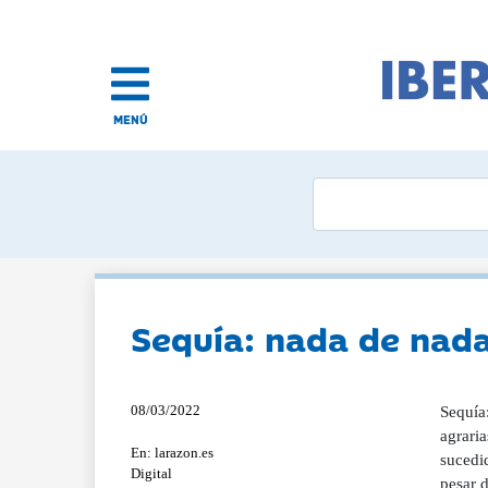
MENÚ
Sequía: nada de nad
08/03/2022
Sequía
agraria
En: larazon.es
sucedid
Digital
pesar 