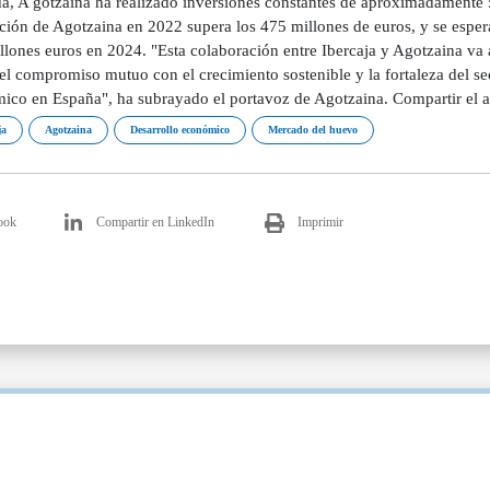
a, A gotzaina ha realizado inversiones constantes de aproximadamente 5
ación de Agotzaina en 2022 supera los 475 millones de euros, y se esper
lones euros en 2024. "Esta colaboración entre Ibercaja y Agotzaina va a 
 el compromiso mutuo con el crecimiento sostenible y la fortaleza del se
ico en España", ha subrayado el portavoz de Agotzaina. Compartir el a
ja
Agotzaina
Desarrollo económico
Mercado del huevo
ook
Compartir en LinkedIn
Imprimir