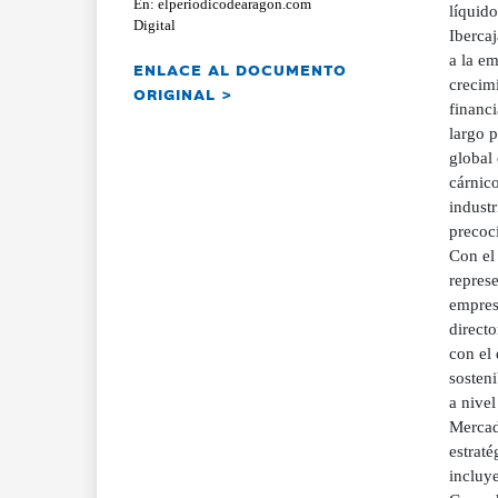
En: elperiodicodearagon.com
líquid
Digital
Iberca
a la em
ENLACE AL DOCUMENTO
crecimi
ORIGINAL >
financ
largo p
global
cárnic
industr
precoci
Con el
repres
empresa
direct
con el 
sosten
a nivel
Mercad
estrat
incluy