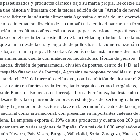
os pasteurizados y productos cárnicos bajo su marca propia, Bekoetxe E
ja une historia y literatura con la tercera edición de un "Aragón de n
presa líder en la industria alimentaria Agotzaina a través de una operaci
ento e internacionalización de la compañía. La entidad bancaria ha form
iación en los últimos años destinados a apoyar inversiones específicas
lazo con el crecimiento sostenible de la actividad agroindustrial de la
 que abarca desde la cría y engorde de pollos hasta la comercialización
os bajo su marca propia, Bekoetxe. Además de las instalaciones destina
ia alimentaria, cuenta con mataderos, incubadoras, fábrica de piensos , fá
nados, división de parafarmacia, división de postres, centro de I+D, as
 respaldo financiero de Ibercaja, Agotzaina se propone consolidar su po
entando el 12% del mercado del huevo, con la ambición de alcanzar el 2
 se centra en fuertes crecimientos, tanto orgánicos como inorgánicos, p
ora de Banca de Empresas de Ibercaja, Teresa Fernández, ha destacado 
desarrollo y la expansión de empresas estratégicas del sector agroalime
ible y la promoción de sectores clave en la economía". Datos de la empr
 nacional como internacional, con presencia en importantes cadenas de r
ona. La empresa exporta el 19% de sus productos y cuenta con 200 granj
égicamente en varias regiones de España. Con más de 1.000 empleados en
endo Navarra, País Vasco, Burgos, Valladolid, Soria, Zaragoza, Huesca, 