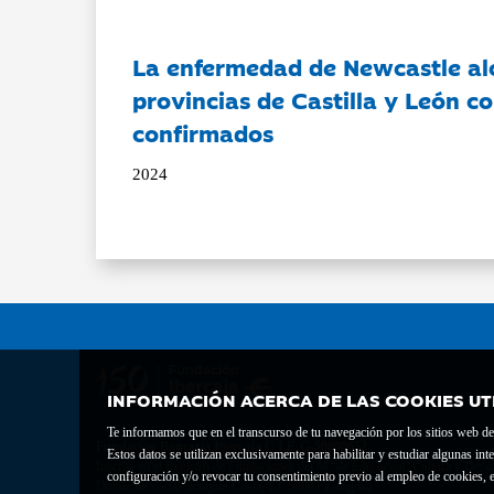
La enfermedad de Newcastle al
provincias de Castilla y León c
confirmados
2024
INFORMACIÓN ACERCA DE LAS COOKIES UT
Te informamos que en el transcurso de tu navegación por los sitios web del 
Fundación Bancaria Ibercaja C.I.F. G-50000652.
Estos datos se utilizan exclusivamente para habilitar y estudiar algunas 
Inscrita en el Registro de Fundaciones del Mº de Educación, Cultura y Depor
configuración y/o revocar tu consentimiento previo al empleo de cookies, e
Domicilio social: Joaquín Costa, 13. 50001 Zaragoza.