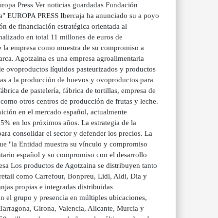
uropa Press Ver noticias guardadas Fundación
ovela" EUROPA PRESS Ibercaja ha anunciado su a poyo
ón de financiación estratégica orientada al
alizado en total 11 millones de euros de
 de la empresa como muestra de su compromiso a
 marca. Agotzaina es una empresa agroalimentaria
 de ovoproductos líquidos pasteurizados y productos
das a la producción de huevos y ovoproductos para
brica de pastelería, fábrica de tortillas, empresa de
í como otros centros de producción de frutas y leche.
sición en el mercado español, actualmente
5% en los próximos años. La estrategia de la
ara consolidar el sector y defender los precios. La
que "la Entidad muestra su vínculo y compromiso
ntario español y su compromiso con el desarrollo
esa Los productos de Agotzaina se distribuyen tanto
etail como Carrefour, Bonpreu, Lidl, Aldi, Dia y
as propias e integradas distribuidas
 el grupo y presencia en múltiples ubicaciones,
Tarragona, Girona, Valencia, Alicante, Murcia y