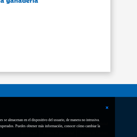
 la ganadería
es se almacenan en el dispositivo del usuario, de manera no intrusiva.
Contacto
Declaración de accesibilidad
 recuperados. Puedes obtener más información, conocer cómo cambiar la
Aviso legal
Política de privacidad
Política de Cookies