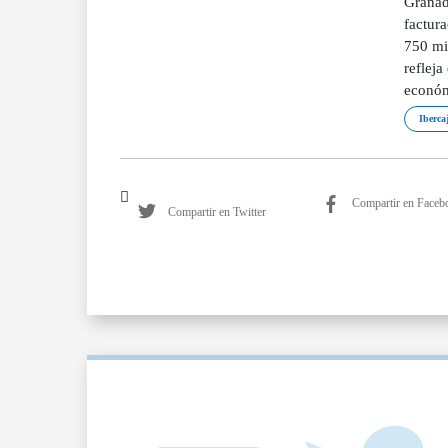
Granad
factur
750 mil
refleja
económ
Iberca
Compartir en Faceb
Compartir en Twitter