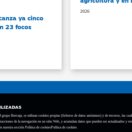
agricultura y en
2026
canza ya cinco
on 23 focos
ILIZADAS
grupo Ibercaja, se utilizan cookies propias (ficheros de datos anónimos) y de terceros, las cual
interacciones de la navegación en un sitio Web, y acumulan datos que pueden ser actualizados y
te con el nº 1689.
n nuestra sección Política de cookies
Política de cookies