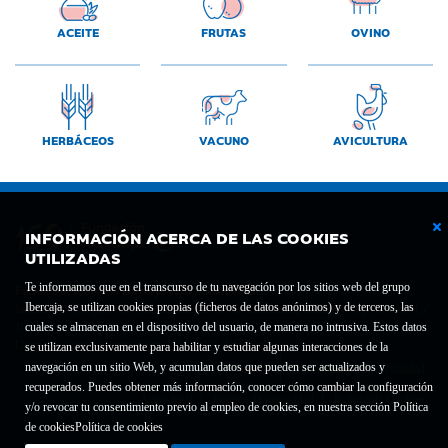
ACEITE
FRUTAS
OVINO
HERBÁCEOS
VACUNO
AVICULTURA
INFORMACIÓN ACERCA DE LAS COOKIES
UTILIZADAS
Te informamos que en el transcurso de tu navegación por los sitios web del grupo
Fundación Bancaria Ibercaja C.I.F. G-50000652.
Ibercaja, se utilizan cookies propias (ficheros de datos anónimos) y de terceros, las
Inscrita en el Registro de Fundaciones del Mº de Educación, Cultura y Deporte con el nº
1689.
cuales se almacenan en el dispositivo del usuario, de manera no intrusiva. Estos datos
Domicilio social: Joaquín Costa, 13. 50001 Zaragoza.
se utilizan exclusivamente para habilitar y estudiar algunas interacciones de la
navegación en un sitio Web, y acumulan datos que pueden ser actualizados y
Contacto
Declaración de accesibilidad
recuperados. Puedes obtener más información, conocer cómo cambiar la configuración
Aviso legal
Política de privacidad
Política de Cookies
y/o revocar tu consentimiento previo al empleo de cookies, en nuestra sección Política
de cookies
Política de cookies