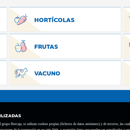
HORTÍCOLAS
FRUTAS
VACUNO
ILIZADAS
grupo Ibercaja, se utilizan cookies propias (ficheros de datos anónimos) y de terceros, las cual
interacciones de la navegación en un sitio Web, y acumulan datos que pueden ser actualizados y