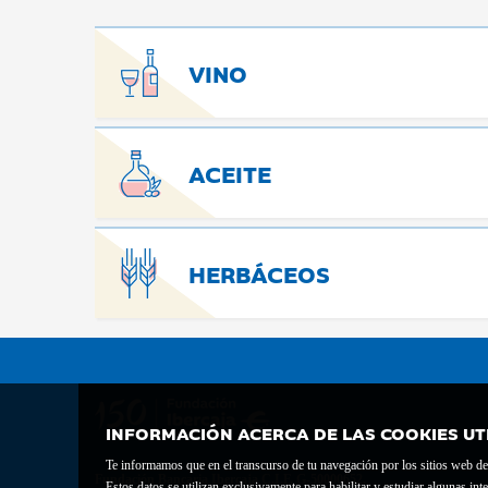
VINO
ACEITE
HERBÁCEOS
INFORMACIÓN ACERCA DE LAS COOKIES UT
Te informamos que en el transcurso de tu navegación por los sitios web del 
Fundación Bancaria Ibercaja C.I.F. G-50000652.
Estos datos se utilizan exclusivamente para habilitar y estudiar algunas 