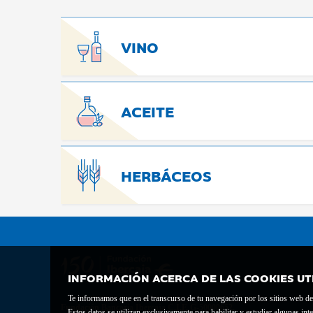
VINO
ACEITE
HERBÁCEOS
INFORMACIÓN ACERCA DE LAS COOKIES UT
Te informamos que en el transcurso de tu navegación por los sitios web del 
Fundación Bancaria Ibercaja C.I.F. G-50000652.
Estos datos se utilizan exclusivamente para habilitar y estudiar algunas 