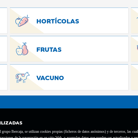
HORTÍCOLAS
FRUTAS
VACUNO
ILIZADAS
grupo Ibercaja, se utilizan cookies propias (ficheros de datos anónimos) y de terceros, las cual
interacciones de la navegación en un sitio Web, y acumulan datos que pueden ser actualizados y