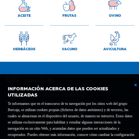
ACEITE
FRUTAS
OVINO
HERBÁCEOS
VACUNO
AVICULTURA
INFORMACIÓN ACERCA DE LAS COOKIES
UTILIZADAS
Fundación Bancaria Ibercaja C.I.F. G-50000652.
Inscrita en el Registro de Fundaciones del Mº de Educación, Cultura y Deporte con el nº
Te informamos que en el transcurso de tu navegación por los sitios web del grupo
1689.
Ibercaja, se utilizan cookies propias (ficheros de datos anónimos) y de terceros, las
Domicilio social: Joaquín Costa, 13. 50001 Zaragoza.
cuales se almacenan en el dispositivo del usuario, de manera no intrusiva. Estos datos
Contacto
Declaración de accesibilidad
se utilizan exclusivamente para habilitar y estudiar algunas interacciones de la
navegación en un sitio Web, y acumulan datos que pueden ser actualizados y
Aviso legal
Política de privacidad
Política de Cookies
recuperados. Puedes obtener más información, conocer cómo cambiar la configuración