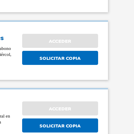
es
ACCEDER
l abono
iércol,
SOLICITAR COPIA
ACCEDER
ral en
n
SOLICITAR COPIA