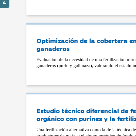
Optimización de la cobertera en
ganaderos
Evaluación de la necesidad de una fertilización ni
ganaderos (purín y gallinaza), valorando el estado nu
Estudio técnico diferencial de f
orgánico con purines y la ferti
Una fertilización alternativa como la de la técnica d
productores de maíz, y el abono orgánico de fondo e