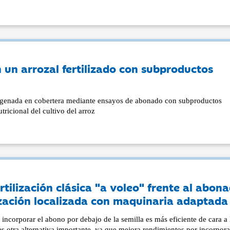
 un arrozal fertilizado con subproductos
trogenada en cobertera mediante ensayos de abonado con subproductos
tricional del cultivo del arroz
ertilización clásica "a voleo" frente al abon
lización localizada con maquinaria adaptada
e incorporar el abono por debajo de la semilla es más eficiente de cara a 
s otra alternativa importante, ya que mejora rendimientos por incorpora