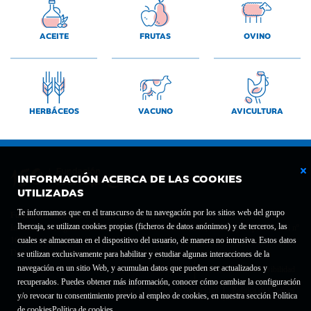
ACEITE
FRUTAS
OVINO
HERBÁCEOS
VACUNO
AVICULTURA
INFORMACIÓN ACERCA DE LAS COOKIES
UTILIZADAS
Te informamos que en el transcurso de tu navegación por los sitios web del grupo
Fundación Bancaria Ibercaja C.I.F. G-50000652.
Ibercaja, se utilizan cookies propias (ficheros de datos anónimos) y de terceros, las
Inscrita en el Registro de Fundaciones del Mº de Educación, Cultura y Deporte con el nº
1689.
cuales se almacenan en el dispositivo del usuario, de manera no intrusiva. Estos datos
Domicilio social: Joaquín Costa, 13. 50001 Zaragoza.
se utilizan exclusivamente para habilitar y estudiar algunas interacciones de la
navegación en un sitio Web, y acumulan datos que pueden ser actualizados y
Contacto
Declaración de accesibilidad
recuperados. Puedes obtener más información, conocer cómo cambiar la configuración
Aviso legal
Política de privacidad
Política de Cookies
y/o revocar tu consentimiento previo al empleo de cookies, en nuestra sección Política
de cookies
Política de cookies