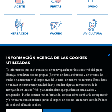
ACEITE
FRUTAS
OVINO
HERBÁCEOS
VACUNO
AVICULTURA
INFORMACIÓN ACERCA DE LAS COOKIES
UTILIZADAS
Te informamos que en el transcurso de tu navegación por los sitios web del grupo
Fundación Bancaria Ibercaja C.I.F. G-50000652.
Ibercaja, se utilizan cookies propias (ficheros de datos anónimos) y de terceros, las
Inscrita en el Registro de Fundaciones del Mº de Educación, Cultura y Deporte con el nº
cuales se almacenan en el dispositivo del usuario, de manera no intrusiva. Estos datos
1689.
Domicilio social: Joaquín Costa, 13. 50001 Zaragoza.
se utilizan exclusivamente para habilitar y estudiar algunas interacciones de la
navegación en un sitio Web, y acumulan datos que pueden ser actualizados y
Contacto
Declaración de accesibilidad
recuperados. Puedes obtener más información, conocer cómo cambiar la configuración
Aviso legal
Política de privacidad
Política de Cookies
y/o revocar tu consentimiento previo al empleo de cookies, en nuestra sección Política
de cookies
Política de cookies