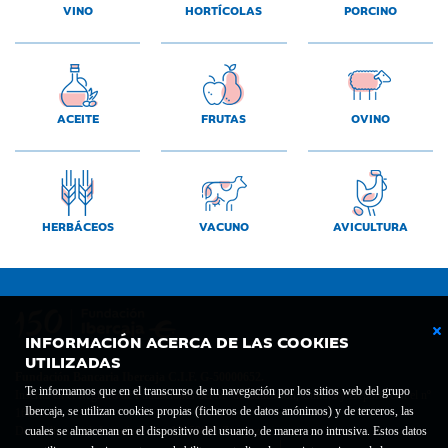
VINO
HORTÍCOLAS
PORCINO
ACEITE
FRUTAS
OVINO
HERBÁCEOS
VACUNO
AVICULTURA
INFORMACIÓN ACERCA DE LAS COOKIES
UTILIZADAS
Fundación Bancaria Ibercaja C.I.F. G-50000652.
Te informamos que en el transcurso de tu navegación por los sitios web del grupo
Inscrita en el Registro de Fundaciones del Mº de Educación, Cultura y Deporte con el nº
Ibercaja, se utilizan cookies propias (ficheros de datos anónimos) y de terceros, las
1689.
cuales se almacenan en el dispositivo del usuario, de manera no intrusiva. Estos datos
Domicilio social: Joaquín Costa, 13. 50001 Zaragoza.