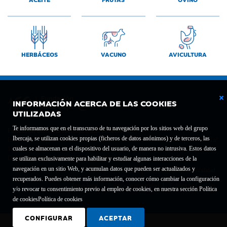
HERBÁCEOS
VACUNO
AVICULTURA
INFORMACIÓN ACERCA DE LAS COOKIES
UTILIZADAS
Te informamos que en el transcurso de tu navegación por los sitios web del grupo
Fundación Bancaria Ibercaja C.I.F. G-50000652.
Ibercaja, se utilizan cookies propias (ficheros de datos anónimos) y de terceros, las
Inscrita en el Registro de Fundaciones del Mº de Educación, Cultura y Deporte con el nº
cuales se almacenan en el dispositivo del usuario, de manera no intrusiva. Estos datos
1689.
Domicilio social: Joaquín Costa, 13. 50001 Zaragoza.
se utilizan exclusivamente para habilitar y estudiar algunas interacciones de la
navegación en un sitio Web, y acumulan datos que pueden ser actualizados y
Contacto
Declaración de accesibilidad
recuperados. Puedes obtener más información, conocer cómo cambiar la configuración
Aviso legal
Política de privacidad
Política de Cookies
y/o revocar tu consentimiento previo al empleo de cookies, en nuestra sección Política
de cookies
Política de cookies
CONFIGURAR
ACEPTAR