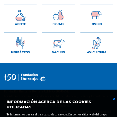
ACEITE
FRUTAS
OVINO
HERBÁCEOS
VACUNO
AVICULTURA
Fundación Bancaria Ibercaja C.I.F. G-50000652.
Inscrita en el Registro de Fundaciones del Mº de Educación, Cultura y Deporte con el nº
INFORMACIÓN ACERCA DE LAS COOKIES
1689.
UTILIZADAS
Domicilio social: Joaquín Costa, 13. 50001 Zaragoza.
Contacto
Declaración de accesibilidad
Te informamos que en el transcurso de tu navegación por los sitios web del grupo