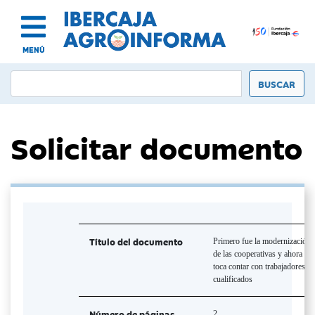
MENÚ
Solicitar documento
Título del documento
Primero fue la modernización
de las cooperativas y ahora
toca contar con trabajadores
cualificados
Número de páginas
2