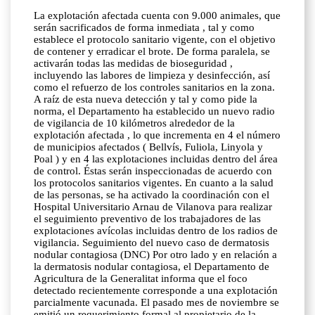
La explotación afectada cuenta con 9.000 animales, que
serán sacrificados de forma inmediata , tal y como
establece el protocolo sanitario vigente, con el objetivo
de contener y erradicar el brote. De forma paralela, se
activarán todas las medidas de bioseguridad ,
incluyendo las labores de limpieza y desinfección, así
como el refuerzo de los controles sanitarios en la zona.
A raíz de esta nueva detección y tal y como pide la
norma, el Departamento ha establecido un nuevo radio
de vigilancia de 10 kilómetros alrededor de la
explotación afectada , lo que incrementa en 4 el número
de municipios afectados ( Bellvís, Fuliola, Linyola y
Poal ) y en 4 las explotaciones incluidas dentro del área
de control. Éstas serán inspeccionadas de acuerdo con
los protocolos sanitarios vigentes. En cuanto a la salud
de las personas, se ha activado la coordinación con el
Hospital Universitario Arnau de Vilanova para realizar
el seguimiento preventivo de los trabajadores de las
explotaciones avícolas incluidas dentro de los radios de
vigilancia. Seguimiento del nuevo caso de dermatosis
nodular contagiosa (DNC) Por otro lado y en relación a
la dermatosis nodular contagiosa, el Departamento de
Agricultura de la Generalitat informa que el foco
detectado recientemente corresponde a una explotación
parcialmente vacunada. El pasado mes de noviembre se
emitió un requerimiento formal al propietario de la