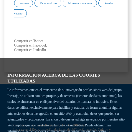
Pastoreo
Vacas nodrizas
Alimentación animal
Ganado
vacuno
Compartir en Twitter
Compartir en Facebook
Compartir en LinkedIn
INFORMACIÓN ACERCA DE LAS COOKIES
UTILIZADAS
Le informamos que en el transcurso de su navegación por los sitios web del grupo
Ibercaja, se utilizan cookies propias y de terceros (ficheros de datos anónimos), las
cuales se almacenan en el dispositivo del usuario, de manera no intrusiva. Estos
datos se utilizan exclusivamente para habilitar y estudiar de forma anónima algunas
interacciones de la navegación en un sitio Web, y acumulan datos que pueden ser
actualizados y recuperados. En el caso de que usted siga navegando por nuestro sitio
Fundación Bancaria Ibercaja C.I.F. G-50000652.
Web implica que acepta el uso de las cookies indicadas. Puede obtener más
Inscrita en el Registro de Fundaciones del Mº de Educación, Cultura y
información, o bien conocer cómo cambiar la configuración, en nuestra