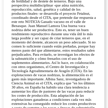
de fertilidad y de destete de terneros. Bajo una
perspectiva multidisciplinar -que aúna nutrición,
reproducción, salud, genética y calidad de los
productos finales- se desarrolla el proyecto Fetalnut,
coordinado desde el CITA, que pretende dar respuesta a
este reto NOTICIA Ganado vacuno en el valle de
Benasque. Juan Manuel Lamora Una buena vaca
nodriza debe ser productiva. Esto es, tener un buen
rendimiento reproductivo durante una vida útil lo más
larga posible y ser capaz de criar terneros que, en el
momento del destete, alcancen un peso adecuado. Si no
comen lo suficiente cuando están preñadas, porque hay
menos pasto del que alimentarse, estos resultados salen
perjudicados. Para evitarlo, se investigan los efectos de
la subnutrición y cómo frenarlos con el uso de
suplementos alimentarios. Así lo hace, en colaboración
con otros organismos, el Centro de Investigación y
Tecnología Agroalimentaria de Aragón (CITA). En las
explotaciones de vacas nodrizas, la alimentación es el
gasto más importante. Albina Sanz, investigadora de
Ciencia Animal en el CITA, explica que "en los últimos
30 años, en España ha habido una clara tendencia a
aumentar los días de pastoreo de las vacas para reducir
los costes de producción. Esta adaptación de las
explotaciones ganaderas a condiciones cada vez más
extensivas ha conseguido reducir los costes productivos
a costa de someter a las vacas a épocas de subnutrición