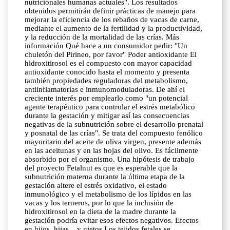
nutricionales humanas actuales". Los resultados
obtenidos permitirán definir prácticas de manejo para
mejorar la eficiencia de los rebaños de vacas de carne,
mediante el aumento de la fertilidad y la productividad,
y la reducción de la mortalidad de las crías. Más
información Qué hace a un consumidor pedir: "Un
chuletón del Pirineo, por favor" Poder antioxidante El
hidroxitirosol es el compuesto con mayor capacidad
antioxidante conocido hasta el momento y presenta
también propiedades reguladoras del metabolismo,
antiinflamatorias e inmunomoduladoras. De ahí el
creciente interés por emplearlo como "un potencial
agente terapéutico para controlar el estrés metabólico
durante la gestación y mitigar así las consecuencias
negativas de la subnutrición sobre el desarrollo prenatal
y posnatal de las crías". Se trata del compuesto fenólico
mayoritario del aceite de oliva virgen, presente además
en las aceitunas y en las hojas del olivo. Es fácilmente
absorbido por el organismo. Una hipótesis de trabajo
del proyecto Fetalnut es que es esperable que la
subnutrición materna durante la última etapa de la
gestación altere el estrés oxidativo, el estado
inmunológico y el metabolismo de los lípidos en las
vacas y los terneros, por lo que la inclusión de
hidroxitirosol en la dieta de la madre durante la
gestación podría evitar esos efectos negativos. Efectos
en hijos, hijas... y nietos Los tejidos fetales se