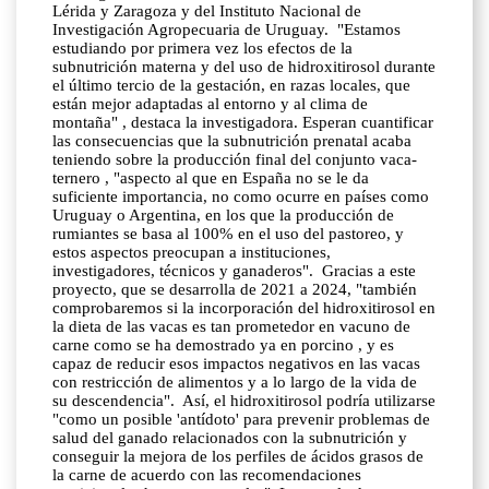
Lérida y Zaragoza y del Instituto Nacional de
Investigación Agropecuaria de Uruguay. "Estamos
estudiando por primera vez los efectos de la
subnutrición materna y del uso de hidroxitirosol durante
el último tercio de la gestación, en razas locales, que
están mejor adaptadas al entorno y al clima de
montaña" , destaca la investigadora. Esperan cuantificar
las consecuencias que la subnutrición prenatal acaba
teniendo sobre la producción final del conjunto vaca-
ternero , "aspecto al que en España no se le da
suficiente importancia, no como ocurre en países como
Uruguay o Argentina, en los que la producción de
rumiantes se basa al 100% en el uso del pastoreo, y
estos aspectos preocupan a instituciones,
investigadores, técnicos y ganaderos". Gracias a este
proyecto, que se desarrolla de 2021 a 2024, "también
comprobaremos si la incorporación del hidroxitirosol en
la dieta de las vacas es tan prometedor en vacuno de
carne como se ha demostrado ya en porcino , y es
capaz de reducir esos impactos negativos en las vacas
con restricción de alimentos y a lo largo de la vida de
su descendencia". Así, el hidroxitirosol podría utilizarse
"como un posible 'antídoto' para prevenir problemas de
salud del ganado relacionados con la subnutrición y
conseguir la mejora de los perfiles de ácidos grasos de
la carne de acuerdo con las recomendaciones