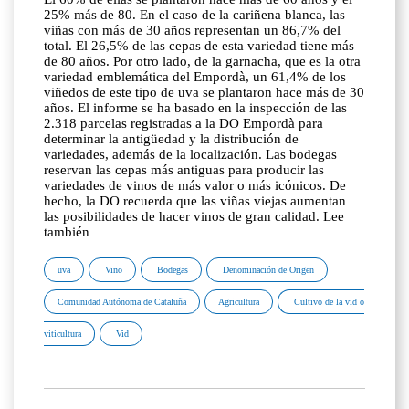
25% más de 80. En el caso de la cariñena blanca, las
viñas con más de 30 años representan un 86,7% del
total. El 26,5% de las cepas de esta variedad tiene más
de 80 años. Por otro lado, de la garnacha, que es la otra
variedad emblemática del Empordà, un 61,4% de los
viñedos de este tipo de uva se plantaron hace más de 30
años. El informe se ha basado en la inspección de las
2.318 parcelas registradas a la DO Empordà para
determinar la antigüedad y la distribución de
variedades, además de la localización. Las bodegas
reservan las cepas más antiguas para producir las
variedades de vinos de más valor o más icónicos. De
hecho, la DO recuerda que las viñas viejas aumentan
las posibilidades de hacer vinos de gran calidad. Lee
también
uva
Vino
Bodegas
Denominación de Origen
Comunidad Autónoma de Cataluña
Agricultura
Cultivo de la vid o
viticultura
Vid