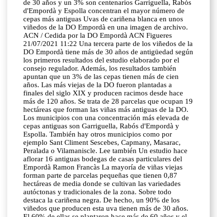
de 30 años y un 3% son centenarios Garriguella, Rabós
d'Empordà y Espolla concentran el mayor número de
cepas más antiguas Uvas de cariñena blanca en unos
viñedos de la DO Empordà en una imagen de archivo.
ACN / Cedida por la DO Empordà ACN Figueres
21/07/2021 11:22 Una tercera parte de los viñedos de la
DO Empordà tiene más de 30 años de antigüedad según
los primeros resultados del estudio elaborado por el
consejo regulador. Además, los resultados también
apuntan que un 3% de las cepas tienen más de cien
años. Las más viejas de la DO fueron plantadas a
finales del siglo XIX y producen racimos desde hace
más de 120 años. Se trata de 28 parcelas que ocupan 19
hectáreas que forman las viñas más antiguas de la DO.
Los municipios con una concentración más elevada de
cepas antiguas son Garriguella, Rabós d'Empordà y
Espolla. También hay otros municipios como por
ejemplo Sant Climent Sescebes, Capmany, Masarac,
Peralada o Vilamaniscle. Lee también Un estudio hace
aflorar 16 antiguas bodegas de casas particulares del
Empordà Ramon Francàs La mayoría de viñas viejas
forman parte de parcelas pequeñas que tienen 0,87
hectáreas de media donde se cultivan las variedades
autóctonas y tradicionales de la zona. Sobre todo
destaca la cariñena negra. De hecho, un 90% de los
viñedos que producen esta uva tienen más de 30 años.
El 60% de ellas se plantaron hace más de 60 años y el