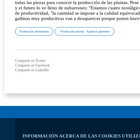
todas las piezas para conocer la producción de las plantas. Pese
y el futuro lo ve lleno de nubarrones: "Estamos cuatro nostálgi
de productividad, "la cantidad se impone a la calidad equivoca
gallinas muy productivas van a desaparecer porque ponen huevo
Producción alimentaria
Producción animal - Aspectos generales
Compartir en Twitter
Compartir en Facebook
Compartir en LinkedIn
INFORMACIÓN ACERCA DE LAS COOKIES UTILIZ