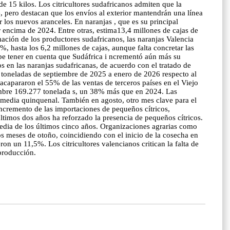
de 15 kilos. Los citricultores sudafricanos admiten que la
, pero destacan que los envíos al exterior mantendrán una línea
 los nuevos aranceles. En naranjas , que es su principal
encima de 2024. Entre otras, estima13,4 millones de cajas de
ación de los productores sudafricanos, las naranjas Valencia
, hasta los 6,2 millones de cajas, aunque falta concretar las
be tener en cuenta que Sudáfrica i ncrementó aún más su
en las naranjas sudafricanas, de acuerdo con el tratado de
2 toneladas de septiembre de 2025 a enero de 2026 respecto al
acapararon el 55% de las ventas de terceros países en el Viejo
iembre 169.277 tonelada s, un 38% más que en 2024. Las
 media quinquenal. También en agosto, otro mes clave para el
cremento de las importaciones de pequeños cítricos,
ltimos dos años ha reforzado la presencia de pequeños cítricos.
dia de los últimos cinco años. Organizaciones agrarias como
os meses de otoño, coincidiendo con el inicio de la cosecha en
on un 11,5%. Los citricultores valencianos critican la falta de
 producción.