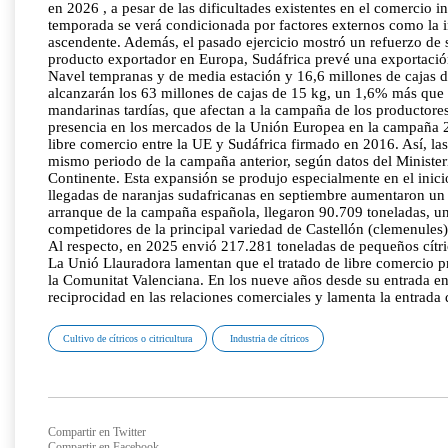
en 2026 , a pesar de las dificultades existentes en el comercio i
temporada se verá condicionada por factores externos como la in
ascendente. Además, el pasado ejercicio mostró un refuerzo de s
producto exportador en Europa, Sudáfrica prevé una exportació
Navel tempranas y de media estación y 16,6 millones de cajas d
alcanzarán los 63 millones de cajas de 15 kg, un 1,6% más que e
mandarinas tardías, que afectan a la campaña de los productor
presencia en los mercados de la Unión Europea en la campaña 20
libre comercio entre la UE y Sudáfrica firmado en 2016. Así, l
mismo periodo de la campaña anterior, según datos del Ministeri
Continente. Esta expansión se produjo especialmente en el ini
llegadas de naranjas sudafricanas en septiembre aumentaron un
arranque de la campaña española, llegaron 90.709 toneladas, u
competidores de la principal variedad de Castellón (clemenules)
Al respecto, en 2025 envió 217.281 toneladas de pequeños cít
La Unió Llauradora lamentan que el tratado de libre comercio pr
la Comunitat Valenciana. En los nueve años desde su entrada en v
reciprocidad en las relaciones comerciales y lamenta la entrada
Cultivo de cítricos o citricultura
Industria de cítricos
Compartir en Twitter
Compartir en Facebook