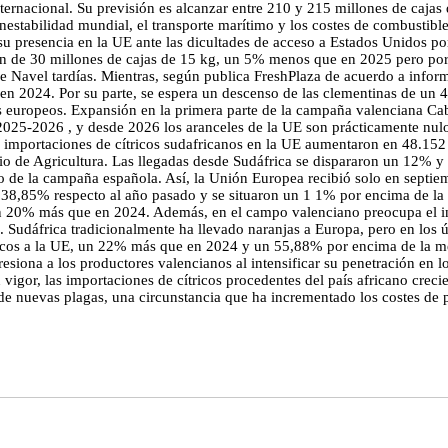
nternacional. Su previsión es alcanzar entre 210 y 215 millones de cajas 
estabilidad mundial, el transporte marítimo y los costes de combustible
u presencia en la UE ante las dicultades de acceso a Estados Unidos por
n de 30 millones de cajas de 15 kg, un 5% menos que en 2025 pero por 
e Navel tardías. Mientras, según publica FreshPlaza de acuerdo a inform
n 2024. Por su parte, se espera un descenso de las clementinas de un 4%
es europeos. Expansión en la primera parte de la campaña valenciana Ca
25-2026 , y desde 2026 los aranceles de la UE son prácticamente nulos 
as importaciones de cítricos sudafricanos en la UE aumentaron en 48.15
o de Agricultura. Las llegadas desde Sudáfrica se dispararon un 12% y 
cio de la campaña española. Así, la Unión Europea recibió solo en sept
 38,85% respecto al año pasado y se situaron un 1 1% por encima de la
n 20% más que en 2024. Además, en el campo valenciano preocupa el in
. Sudáfrica tradicionalmente ha llevado naranjas a Europa, pero en los ú
ricos a la UE, un 22% más que en 2024 y un 55,88% por encima de la me
esiona a los productores valencianos al intensificar su penetración en l
igor, las importaciones de cítricos procedentes del país africano crecier
 de nuevas plagas, una circunstancia que ha incrementado los costes de