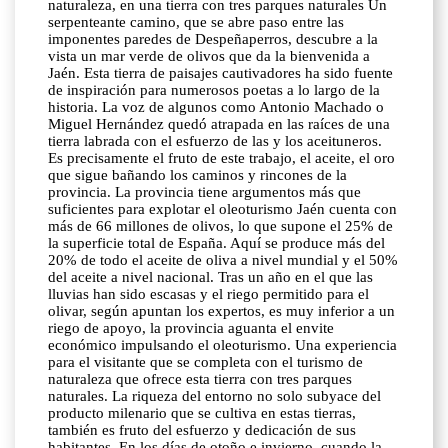
naturaleza, en una tierra con tres parques naturales Un
serpenteante camino, que se abre paso entre las
imponentes paredes de Despeñaperros, descubre a la
vista un mar verde de olivos que da la bienvenida a
Jaén. Esta tierra de paisajes cautivadores ha sido fuente
de inspiración para numerosos poetas a lo largo de la
historia. La voz de algunos como Antonio Machado o
Miguel Hernández quedó atrapada en las raíces de una
tierra labrada con el esfuerzo de las y los aceituneros.
Es precisamente el fruto de este trabajo, el aceite, el oro
que sigue bañando los caminos y rincones de la
provincia. La provincia tiene argumentos más que
suficientes para explotar el oleoturismo Jaén cuenta con
más de 66 millones de olivos, lo que supone el 25% de
la superficie total de España. Aquí se produce más del
20% de todo el aceite de oliva a nivel mundial y el 50%
del aceite a nivel nacional. Tras un año en el que las
lluvias han sido escasas y el riego permitido para el
olivar, según apuntan los expertos, es muy inferior a un
riego de apoyo, la provincia aguanta el envite
económico impulsando el oleoturismo. Una experiencia
para el visitante que se completa con el turismo de
naturaleza que ofrece esta tierra con tres parques
naturales. La riqueza del entorno no solo subyace del
producto milenario que se cultiva en estas tierras,
también es fruto del esfuerzo y dedicación de sus
habitantes. En los días de otoño e invierno, cuando la