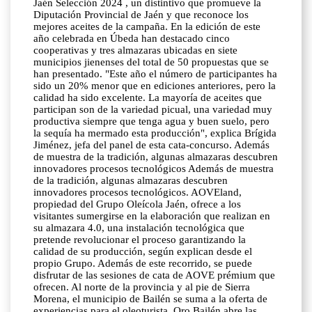
Jaén Selección 2024 , un distintivo que promueve la
Diputación Provincial de Jaén y que reconoce los
mejores aceites de la campaña. En la edición de este
año celebrada en Úbeda han destacado cinco
cooperativas y tres almazaras ubicadas en siete
municipios jienenses del total de 50 propuestas que se
han presentado. "Este año el número de participantes ha
sido un 20% menor que en ediciones anteriores, pero la
calidad ha sido excelente. La mayoría de aceites que
participan son de la variedad picual, una variedad muy
productiva siempre que tenga agua y buen suelo, pero
la sequía ha mermado esta producción", explica Brígida
Jiménez, jefa del panel de esta cata-concurso. Además
de muestra de la tradición, algunas almazaras descubren
innovadores procesos tecnológicos Además de muestra
de la tradición, algunas almazaras descubren
innovadores procesos tecnológicos. AOVEland,
propiedad del Grupo Oleícola Jaén, ofrece a los
visitantes sumergirse en la elaboración que realizan en
su almazara 4.0, una instalación tecnológica que
pretende revolucionar el proceso garantizando la
calidad de su producción, según explican desde el
propio Grupo. Además de este recorrido, se puede
disfrutar de las sesiones de cata de AOVE prémium que
ofrecen. Al norte de la provincia y al pie de Sierra
Morena, el municipio de Bailén se suma a la oferta de
experiencias para el oleoturista. Oro Bailén abre las