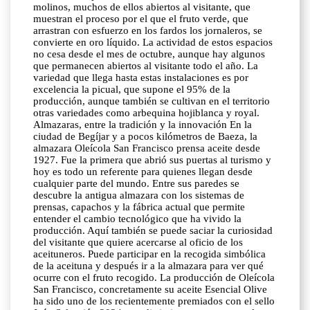
molinos, muchos de ellos abiertos al visitante, que
muestran el proceso por el que el fruto verde, que
arrastran con esfuerzo en los fardos los jornaleros, se
convierte en oro líquido. La actividad de estos espacios
no cesa desde el mes de octubre, aunque hay algunos
que permanecen abiertos al visitante todo el año. La
variedad que llega hasta estas instalaciones es por
excelencia la picual, que supone el 95% de la
producción, aunque también se cultivan en el territorio
otras variedades como arbequina hojiblanca y royal.
Almazaras, entre la tradición y la innovación En la
ciudad de Begíjar y a pocos kilómetros de Baeza, la
almazara Oleícola San Francisco prensa aceite desde
1927. Fue la primera que abrió sus puertas al turismo y
hoy es todo un referente para quienes llegan desde
cualquier parte del mundo. Entre sus paredes se
descubre la antigua almazara con los sistemas de
prensas, capachos y la fábrica actual que permite
entender el cambio tecnológico que ha vivido la
producción. Aquí también se puede saciar la curiosidad
del visitante que quiere acercarse al oficio de los
aceituneros. Puede participar en la recogida simbólica
de la aceituna y después ir a la almazara para ver qué
ocurre con el fruto recogido. La producción de Oleícola
San Francisco, concretamente su aceite Esencial Olive
ha sido uno de los recientemente premiados con el sello