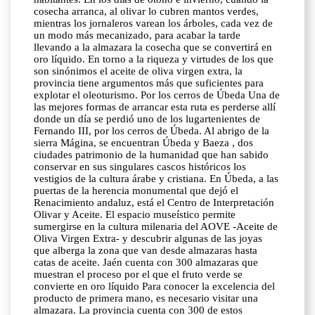
cosecha arranca, al olivar lo cubren mantos verdes,
mientras los jornaleros varean los árboles, cada vez de
un modo más mecanizado, para acabar la tarde
llevando a la almazara la cosecha que se convertirá en
oro líquido. En torno a la riqueza y virtudes de los que
son sinónimos el aceite de oliva virgen extra, la
provincia tiene argumentos más que suficientes para
explotar el oleoturismo. Por los cerros de Úbeda Una de
las mejores formas de arrancar esta ruta es perderse allí
donde un día se perdió uno de los lugartenientes de
Fernando III, por los cerros de Úbeda. Al abrigo de la
sierra Mágina, se encuentran Úbeda y Baeza , dos
ciudades patrimonio de la humanidad que han sabido
conservar en sus singulares cascos históricos los
vestigios de la cultura árabe y cristiana. En Úbeda, a las
puertas de la herencia monumental que dejó el
Renacimiento andaluz, está el Centro de Interpretación
Olivar y Aceite. El espacio museístico permite
sumergirse en la cultura milenaria del AOVE -Aceite de
Oliva Virgen Extra- y descubrir algunas de las joyas
que alberga la zona que van desde almazaras hasta
catas de aceite. Jaén cuenta con 300 almazaras que
muestran el proceso por el que el fruto verde se
convierte en oro líquido Para conocer la excelencia del
producto de primera mano, es necesario visitar una
almazara. La provincia cuenta con 300 de estos