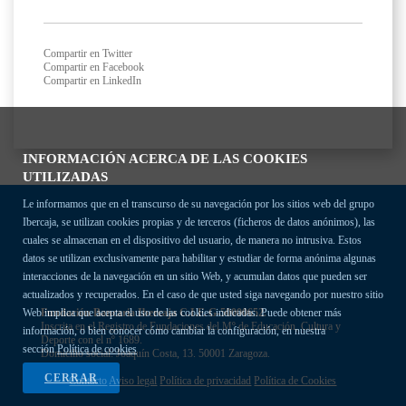
Compartir en Twitter
Compartir en Facebook
Compartir en LinkedIn
INFORMACIÓN ACERCA DE LAS COOKIES
UTILIZADAS
Le informamos que en el transcurso de su navegación por los sitios web del grupo
Ibercaja, se utilizan cookies propias y de terceros (ficheros de datos anónimos), las
cuales se almacenan en el dispositivo del usuario, de manera no intrusiva. Estos
datos se utilizan exclusivamente para habilitar y estudiar de forma anónima algunas
interacciones de la navegación en un sitio Web, y acumulan datos que pueden ser
actualizados y recuperados. En el caso de que usted siga navegando por nuestro sitio
Fundación Bancaria Ibercaja C.I.F. G-50000652.
Web implica que acepta el uso de las cookies indicadas. Puede obtener más
Inscrita en el Registro de Fundaciones del Mº de Educación, Cultura y
información, o bien conocer cómo cambiar la configuración, en nuestra
Deporte con el nº 1689.
sección
Política de cookies
Domicilio social: Joaquín Costa, 13. 50001 Zaragoza.
CERRAR
Contacto
Aviso legal
Política de privacidad
Política de Cookies