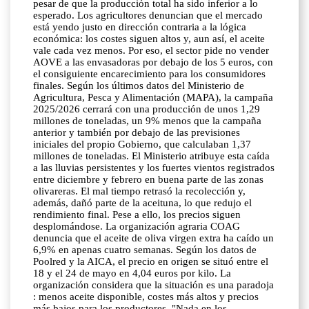
pesar de que la producción total ha sido inferior a lo
esperado. Los agricultores denuncian que el mercado
está yendo justo en dirección contraria a la lógica
económica: los costes siguen altos y, aun así, el aceite
vale cada vez menos. Por eso, el sector pide no vender
AOVE a las envasadoras por debajo de los 5 euros, con
el consiguiente encarecimiento para los consumidores
finales. Según los últimos datos del Ministerio de
Agricultura, Pesca y Alimentación (MAPA), la campaña
2025/2026 cerrará con una producción de unos 1,29
millones de toneladas, un 9% menos que la campaña
anterior y también por debajo de las previsiones
iniciales del propio Gobierno, que calculaban 1,37
millones de toneladas. El Ministerio atribuye esta caída
a las lluvias persistentes y los fuertes vientos registrados
entre diciembre y febrero en buena parte de las zonas
olivareras. El mal tiempo retrasó la recolección y,
además, dañó parte de la aceituna, lo que redujo el
rendimiento final. Pese a ello, los precios siguen
desplomándose. La organización agraria COAG
denuncia que el aceite de oliva virgen extra ha caído un
6,9% en apenas cuatro semanas. Según los datos de
Poolred y la AICA, el precio en origen se situó entre el
18 y el 24 de mayo en 4,04 euros por kilo. La
organización considera que la situación es una paradoja
: menos aceite disponible, costes más altos y precios
más bajos para los productores. "Nada en los