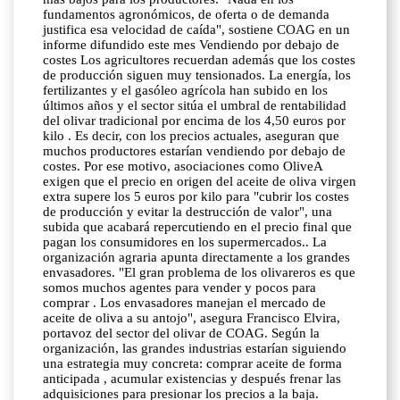
fundamentos agronómicos, de oferta o de demanda
justifica esa velocidad de caída", sostiene COAG en un
informe difundido este mes Vendiendo por debajo de
costes Los agricultores recuerdan además que los costes
de producción siguen muy tensionados. La energía, los
fertilizantes y el gasóleo agrícola han subido en los
últimos años y el sector sitúa el umbral de rentabilidad
del olivar tradicional por encima de los 4,50 euros por
kilo . Es decir, con los precios actuales, aseguran que
muchos productores estarían vendiendo por debajo de
costes. Por ese motivo, asociaciones como OliveA
exigen que el precio en origen del aceite de oliva virgen
extra supere los 5 euros por kilo para "cubrir los costes
de producción y evitar la destrucción de valor", una
subida que acabará repercutiendo en el precio final que
pagan los consumidores en los supermercados.. La
organización agraria apunta directamente a los grandes
envasadores. "El gran problema de los olivareros es que
somos muchos agentes para vender y pocos para
comprar . Los envasadores manejan el mercado de
aceite de oliva a su antojo", asegura Francisco Elvira,
portavoz del sector del olivar de COAG. Según la
organización, las grandes industrias estarían siguiendo
una estrategia muy concreta: comprar aceite de forma
anticipada , acumular existencias y después frenar las
adquisiciones para presionar los precios a la baja.