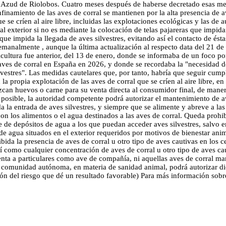
el Azud de Riolobos. Cuatro meses después de haberse decretado esas m
finamiento de las aves de corral se mantienen por la alta presencia de a
ue se críen al aire libre, incluidas las explotaciones ecológicas y las 
al exterior si no es mediante la colocación de telas pajareras que impida
ue impida la llegada de aves silvestres, evitando así el contacto de ésta
emanalmente , aunque la última actualización al respecto data del 21 de
icultura fue anterior, del 13 de enero, donde se informaba de un foco po
n aves de corral en España en 2026, y donde se recordaba la "necesidad
lvestres". Las medidas cautelares que, por tanto, habría que seguir cump
 propia explotación de las aves de corral que se críen al aire libre, en 
an huevos o carne para su venta directa al consumidor final, de manera 
posible, la autoridad competente podrá autorizar el mantenimiento de aves
da la entrada de aves silvestres, y siempre que se alimente y abreve a las
 con los alimentos o el agua destinados a las aves de corral. Queda prohi
 de depósitos de agua a los que puedan acceder aves silvestres, salvo en
s de agua situados en el exterior requeridos por motivos de bienestar an
ibida la presencia de aves de corral u otro tipo de aves cautivas en los
sí como cualquier concentración de aves de corral u otro tipo de aves ca
nta a particulares como ave de compañía, ni aquellas aves de corral ma
la comunidad autónoma, en materia de sanidad animal, podrá autorizar d
 del riesgo que dé un resultado favorable) Para más información sobre 