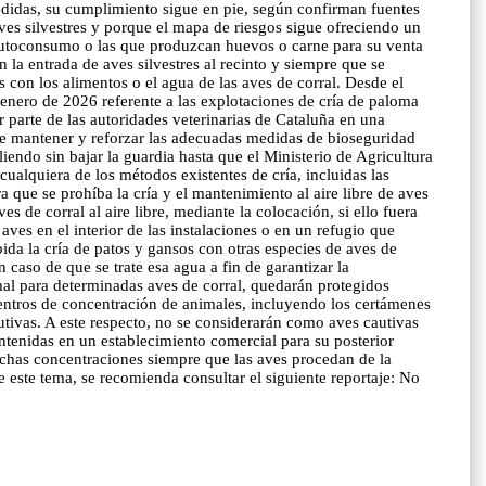
edidas, su cumplimiento sigue en pie, según confirman fuentes
ves silvestres y porque el mapa de riesgos sigue ofreciendo un
de autoconsumo o las que produzcan huevos o carne para su venta
n la entrada de aves silvestres al recinto y siempre que se
s con los alimentos o el agua de las aves de corral. Desde el
 enero de 2026 referente a las explotaciones de cría de paloma
r parte de las autoridades veterinarias de Cataluña en una
 de mantener y reforzar las adecuadas medidas de bioseguridad
liendo sin bajar la guardia hasta que el Ministerio de Agricultura
cualquiera de los métodos existentes de cría, incluidas las
que se prohíba la cría y el mantenimiento al aire libre de aves
 de corral al aire libre, mediante la colocación, si ello fuera
 aves en el interior de las instalaciones o en un refugio que
bida la cría de patos y gansos con otras especies de aves de
 caso de que se trate esa agua a fin de garantizar la
imal para determinadas aves de corral, quedarán protegidos
 centros de concentración de animales, incluyendo los certámenes
utivas. A este respecto, no se considerarán como aves cautivas
ntenidas en un establecimiento comercial para su posterior
ichas concentraciones siempre que las aves procedan de la
este tema, se recomienda consultar el siguiente reportaje: No