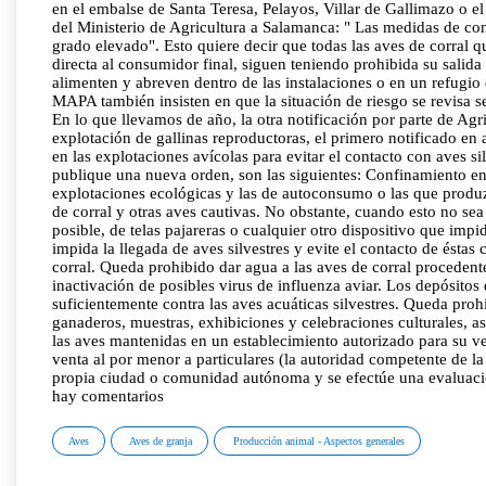
en el embalse de Santa Teresa, Pelayos, Villar de Gallimazo o 
del Ministerio de Agricultura a Salamanca: " Las medidas de con
grado elevado". Esto quiere decir que todas las aves de corral q
directa al consumidor final, siguen teniendo prohibida su salida 
alimenten y abreven dentro de las instalaciones o en un refugio q
MAPA también insisten en que la situación de riesgo se revisa s
En lo que llevamos de año, la otra notificación por parte de Agr
explotación de gallinas reproductoras, el primero notificado e
en las explotaciones avícolas para evitar el contacto con aves si
publique una nueva orden, son las siguientes: Confinamiento en la
explotaciones ecológicas y las de autoconsumo o las que produzc
de corral y otras aves cautivas. No obstante, cuando esto no sea 
posible, de telas pajareras o cualquier otro dispositivo que impi
impida la llegada de aves silvestres y evite el contacto de éstas
corral. Queda prohibido dar agua a las aves de corral procedente
inactivación de posibles virus de influenza aviar. Los depósito
suficientemente contra las aves acuáticas silvestres. Queda proh
ganaderos, muestras, exhibiciones y celebraciones culturales, a
las aves mantenidas en un establecimiento autorizado para su ve
venta al por menor a particulares (la autoridad competente de 
propia ciudad o comunidad autónoma y se efectúe una evaluación
hay comentarios
Aves
Aves de granja
Producción animal - Aspectos generales