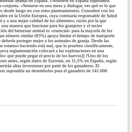
de bienestar animal en España. «Nosotros en España superamos
 conjunta. «Sentarse en una mesa y dialogar, ver qué es lo que
pero desde luego no con estos planteamientos. Consulten con los
enden en la Unión Europea, cuya comisaria responsable de Salud
l y a una mejor calidad de los alimentos, razón por la que
 una manera que funcione para los granjeros y el sector
ción del bienestar animal es «esencial» para la mayoría de los
 un número similar (83%) apoya limitar el tiempo de transporte
 debería proteger mejor a los animales de granja. Desde las
e estamos haciendo está mal, que lo prueben científicamente,
nueva reglamentación colocará a las explotaciones en una
idón» que puede pegar el precio de los huevos]] ?Uno de los
eses antes, según datos de Eurostat, un 11,5% en España, según
rirán altas inversiones por parte de los ganaderos. El
doras supondría un desembolso para el ganadero de 141.000