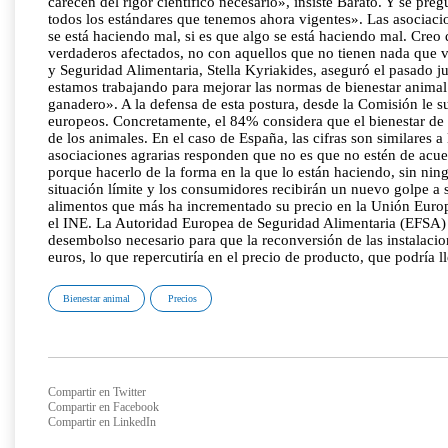
carecen del rigor científico necesario», insiste Barato. Y se p
todos los estándares que tenemos ahora vigentes». Las asociaci
se está haciendo mal, si es que algo se está haciendo mal. Creo 
verdaderos afectados, no con aquellos que no tienen nada que v
y Seguridad Alimentaria, Stella Kyriakides, aseguró el pasado j
estamos trabajando para mejorar las normas de bienestar animal 
ganadero». A la defensa de esta postura, desde la Comisión le su
europeos. Concretamente, el 84% considera que el bienestar de l
de los animales. En el caso de España, las cifras son similares
asociaciones agrarias responden que no es que no estén de acu
porque hacerlo de la forma en la que lo están haciendo, sin nin
situación límite y los consumidores recibirán un nuevo golpe a 
alimentos que más ha incrementado su precio en la Unión Europ
el INE. La Autoridad Europea de Seguridad Alimentaria (EFSA) ha
desembolso necesario para que la reconversión de las instalac
euros, lo que repercutiría en el precio de producto, que podría lle
Bienestar animal
Precios
Compartir en Twitter
Compartir en Facebook
Compartir en LinkedIn