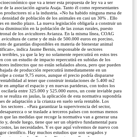
ocioeconómico que va a tener esta propuesta de ley va a ser
 de la asociación agraria Asaja. Tanto él como representantes
os productores ni a la industria. «No ha habido ninguna mesa de
a densidad de población de los animales en casi un 30% . Ello
tes en medio plazo. La nueva legislación obligaría a construir un
a disminución en la población de las zonas rurales, puesto
 patronal de los avicultores Avianza. En la misma línea, COAG
n avicultura de carne y de más de 500.000 euros en porcino,
unto de garantías disponibles en materia de bienestar animal
ifican», indica Jaume Bernis, responsable de sectores
ribles, ya que la ley no solamente repercutirá en estos tres
n con un estudio de impacto repercutirá en subidas de los
ctores indirectos que no están señalados ahora, pero que pueden
sa bajada de producción repercutirá inmediatamente en un
olpe a costar 9,75 euros, aunque el precio podría dispararse
 rentabilidad al tener que construir instalaciones de 5.400 m2
ir en ampliar el espacio y en nuevas parideras, con todos los
o oscilaría entre 325.000 y 525.000 euros, un coste inviable para
 se realiza en jaulas, la aplicación de esta normativa supondría
es de adaptación a la crianza en suelo sería rentable. Los
los sectores . «Para garantizar la supervivencia del sector,
n desaparezca o se traslade a terceros países con normas menos
ian que las medidas que recoge la normativa van a generar una
rio y, desde luego, tiene que ser un objetivo fundamental para
s costos, las necesidades. Y es que aquí volvemos de nuevo con
rigor científico. Hay muchos estudios que son sesgados y