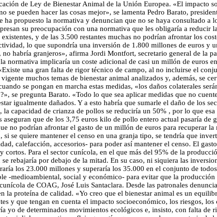
plicación de Ley de Bienestar Animal de la Unión Europea. «El impacto s
 se pueden hacer las cosas mejor», se lamenta Pedro Barato, presidente
 se ha propuesto la normativa y denuncian que no se haya consultado a l
xpresan su preocupación con una normativa que les obligaría a reducir l
s existentes, y de las 3.500 restantes muchas no podrían afrontar los cos
ividad, lo que supondría una inversión de 1.800 millones de euros y un
d, no habría granjeros», afirma Jordi Montfort, secretario general de la
la normativa implicaría un coste adicional de casi un millón de euros e
Existe una gran falta de rigor técnico de campo, al no incluirse el conj
igente muchos temas de bienestar animal analizados y, además, se cert
do se pongan en marcha estas medidas, «los daños colaterales serán ter
o?», se pregunta Barato. «Todo lo que sea aplicar medidas que no cuente
estar igualmente dañados. Y a esto habría que sumarle el daño de los se
ne, la capacidad de crianza de pollos se reduciría un 50% , por lo que e
aseguran que de los 3,75 euros kilo de pollo entero actual pasaría de g
que no podrían afrontar el gasto de un millón de euros para recuperar la
si se quiere mantener el censo en una granja tipo, se tendría que invert
idad, calefacción, accesorios- para poder así mantener el censo. El gast
 cortos. Para el sector cunícola, en el que más del 95% de la producción
e rebajaría por debajo de la mitad. En su caso, ni siquiera las inversion
raría los 23.000 millones y superaría los 35.000 en el conjunto de todos 
enible -medioambiental, social y económico- para evitar que la producció
or cunícola de COAG, José Luis Santaclara. Desde las patronales denunc
 la proteína de calidad. «Yo creo que el bienestar animal es un equilib
entes y que tengan en cuenta el impacto socioeconómico, los riesgos, lo
ía yo de determinados movimientos ecológicos e, insisto, con falta de 