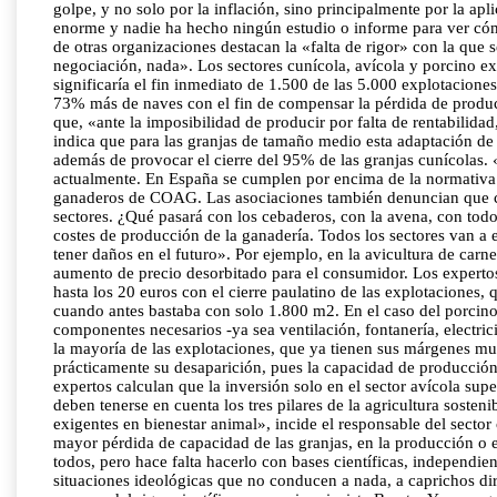
golpe, y no solo por la inflación, sino principalmente por la a
enorme y nadie ha hecho ningún estudio o informe para ver cómo
de otras organizaciones destacan la «falta de rigor» con la que
negociación, nada». Los sectores cunícola, avícola y porcino e
significaría el fin inmediato de 1.500 de las 5.000 explotacione
73% más de naves con el fin de compensar la pérdida de product
que, «ante la imposibilidad de producir por falta de rentabilida
indica que para las granjas de tamaño medio esta adaptación de 
además de provocar el cierre del 95% de las granjas cunícolas. «
actualmente. En España se cumplen por encima de la normativa v
ganaderos de COAG. Las asociaciones también denuncian que cuan
sectores. ¿Qué pasará con los cebaderos, con la avena, con tod
costes de producción de la ganadería. Todos los sectores van a 
tener daños en el futuro». Por ejemplo, en la avicultura de car
aumento de precio desorbitado para el consumidor. Los expertos 
hasta los 20 euros con el cierre paulatino de las explotaciones, 
cuando antes bastaba con solo 1.800 m2. En el caso del porcino, 
componentes necesarios -ya sea ventilación, fontanería, electric
la mayoría de las explotaciones, que ya tienen sus márgenes muy
prácticamente su desaparición, pues la capacidad de producción s
expertos calculan que la inversión solo en el sector avícola supe
deben tenerse en cuenta los tres pilares de la agricultura sost
exigentes en bienestar animal», incide el responsable del sect
mayor pérdida de capacidad de las granjas, en la producción o en
todos, pero hace falta hacerlo con bases científicas, independi
situaciones ideológicas que no conducen a nada, a caprichos dir