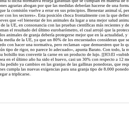
regunta si dicha normativa refleja garantías que se cumplan en materia 
ones agrarias abogan por que las medidas deberían hacerse de una forma
que la comisión vuelve a errar en sus principios. Bienestar animal sí, 
er con los sectores». Esta posición choca frontalmente con la que defi
ueves que «el bienestar de los animales da lugar a una mejor salud anima
de la UE, en consonancia con las pruebas científicas más recientes y de
man el resultado del último eurobarómetro, el cual arrojó que la protec
os animales de granja debería protegerse mejor que en la actualidad, y
 a la media de la UE, ya que un 80% de los encuestados consideran que se
erdo con hacer una normativa, pero reclaman «que demuestren que lo qu
gún tipo de rigor, no parece lo adecuado», apunta Barato. Con todo, la 
su bolsillo tras convertir la carne en un producto de lujo. [[H3:El «sub
ea en el último año ha sido el huevo, casi un 30% con respecto a 12 m
 pedido ya cambios en las granjas de las gallinas ponedoras, que reque
iones cumpla las nuevas exigencias para una granja tipo de 8.000 pone
gar a triplicarse.