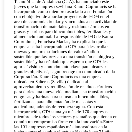
Tecnolófica de Andalucía (CTA), ha anunciado este
jueves que la empresa sevillana Kaura Coproducts se ha
incorporado como miembro asociado a su Fundación
con el objetivo de abordar proyectos de I+D+i en el
área de economíacircular y vinculados a su actividad de
transformación de materiales y residuos cárnicos en
grasas y harinas para biocombustibles, fertilizantes y
alimentación animal. La responsable de I+D de Kaura
Coproducts, Francisca Macías, ha explicado que la
empresa se ha incorporado a CTA para "desarrollar
nuevas y mejores soluciones de valor añadido
sostenible que favorezcan a una transición ecológica y
sostenible" y ha señalado que esperan que CTA les
aporte "visión y conocimiento clave para alcanzar
grandes objetivos", según recoge un comunicado de la
Corporación. Kaura Coproducts es una empresa
ubicada en Salteras (Sevilla) dedicada al
aprovechamiento y reutilización de residuos cárnicos
para darles una nueva vida mediante su transformación
en grasas y harinas para su uso en biocombustibles,
fertilizantes para alimentación de mascotas y
acuicultura, además de recuperar agua. Con esta
incorporación, CTA suma ya más de 170 empresas
miembros de todos los sectores y tamaños que tienen en
común un compromiso firme con la innovación.Entre
las 101 empresas españolas más innovadoras en la
lucha contra el cambio climático Nacida hace 75 años,