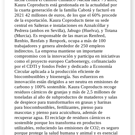
Kaura Coproducts está gestionada en la actualidad por
la cuarta generación de la familia Cabotá y facturó en
2021 42 millones de euros, de los que el 60% procede
de la exportación. Kaura Coproducts tiene su sede
central en Salteras e instalaciones en Aznalcóllar y
Pedrera (ambos en Sevilla), Jabugo (Huelva), y Totana
(Murcia). Es responsable de las marcas Renfeed,
Renbio, Renfats y Renpork, ocupa a más de 100
trabajadores y genera alrededor de 250 empleos
indirectos. La empresa mantiene un importante
compromiso con la innovación y participa en iniciativas
como el proyecto europeo Carboenergy, cofinanciado
por el CDTI y fondos Feder y dedicado a Economía
Circular aplicada a la producción eficiente de
biocombustibles y bioenergía. Sus esfuerzos en
innovación están dirigidos a ser neutra en emisiones de
carbono y 100% sostenible. Kaura Coproducts recoge
residuos cárnicos de granjas y más de 2,5 millones de
toneladas al año de subproductos de mataderos y salas
de despiece para transformarlos en grasas y harinas
para biocombustibles, fertilizantes, pienso para
mascotas y pienso para acuicultura, además de
recuperar agua. El reciclaje de residuos cárnicos es
sostenible porque los transforma en productos
utilizables, reduciendo las emisiones de CO2; es seguro
porque protege la salud humana y animal y es esencial