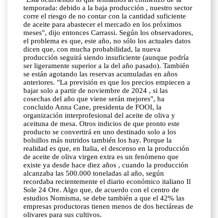
temporada: debido a la baja producción , nuestro sector
corre el riesgo de no contar con la cantidad suficiente
de aceite para abastecer el mercado en los próximos
meses", dijo entonces Carrassi. Según los observadores,
el problema es que, este año, no sólo los actuales datos
dicen que, con mucha probabilidad, la nueva
producción seguirá siendo insuficiente (aunque podría
ser ligeramente superior a la del año pasado). También
se están agotando las reservas acumuladas en años
anteriores. "La previsión es que los precios empiecen a
bajar solo a partir de noviembre de 2024 , si las
cosechas del año que viene serán mejores", ha
concluido Anna Cane, presidenta de FOOI, la
organización interprofesional del aceite de oliva y
aceituna de mesa. Otros indicios de que pronto este
producto se convertirá en uno destinado solo a los
bolsillos más nutridos también los hay. Porque la
realidad es que, en Italia, el descenso en la producción
de aceite de oliva virgen extra es un fenómeno que
existe ya desde hace diez años , cuando la producción
alcanzaba las 500.000 toneladas al año, según
recordaba recientemente el diario económico italiano Il
Sole 24 Ore. Algo que, de acuerdo con el centro de
estudios Nomisma, se debe también a que el 42% las
empresas productoras tienen menos de dos hectáreas de
olivares para sus cultivos.