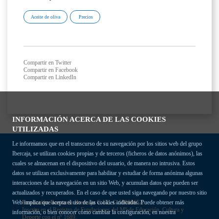
Aceite de oliva
Precios
Compartir en Twitter
Compartir en Facebook
Compartir en LinkedIn
INFORMACIÓN ACERCA DE LAS COOKIES
UTILIZADAS
Le informamos que en el transcurso de su navegación por los sitios web del grupo
Ibercaja, se utilizan cookies propias y de terceros (ficheros de datos anónimos), las
cuales se almacenan en el dispositivo del usuario, de manera no intrusiva. Estos
datos se utilizan exclusivamente para habilitar y estudiar de forma anónima algunas
interacciones de la navegación en un sitio Web, y acumulan datos que pueden ser
actualizados y recuperados. En el caso de que usted siga navegando por nuestro sitio
Fundación Bancaria Ibercaja C.I.F. G-50000652.
Web implica que acepta el uso de las cookies indicadas. Puede obtener más
Inscrita en el Registro de Fundaciones del Mº de Educación, Cultura y
información, o bien conocer cómo cambiar la configuración, en nuestra
Deporte con el nº 1689.