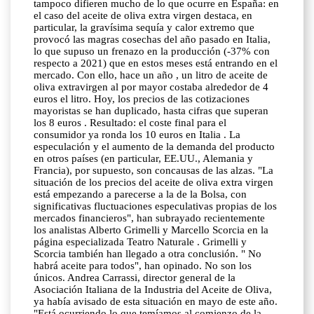
tampoco difieren mucho de lo que ocurre en España: en
el caso del aceite de oliva extra virgen destaca, en
particular, la gravísima sequía y calor extremo que
provocó las magras cosechas del año pasado en Italia,
lo que supuso un frenazo en la producción (-37% con
respecto a 2021) que en estos meses está entrando en el
mercado. Con ello, hace un año , un litro de aceite de
oliva extravirgen al por mayor costaba alrededor de 4
euros el litro. Hoy, los precios de las cotizaciones
mayoristas se han duplicado, hasta cifras que superan
los 8 euros . Resultado: el coste final para el
consumidor ya ronda los 10 euros en Italia . La
especulación y el aumento de la demanda del producto
en otros países (en particular, EE.UU., Alemania y
Francia), por supuesto, son concausas de las alzas. "La
situación de los precios del aceite de oliva extra virgen
está empezando a parecerse a la de la Bolsa, con
significativas fluctuaciones especulativas propias de los
mercados financieros", han subrayado recientemente
los analistas Alberto Grimelli y Marcello Scorcia en la
página especializada Teatro Naturale . Grimelli y
Scorcia también han llegado a otra conclusión. " No
habrá aceite para todos", han opinado. No son los
únicos. Andrea Carrassi, director general de la
Asociación Italiana de la Industria del Aceite de Oliva,
ya había avisado de esta situación en mayo de este año.
"Está ocurriendo lo que temíamos al comienzo de la