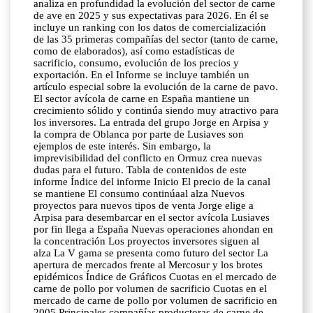
analiza en profundidad la evolución del sector de carne
de ave en 2025 y sus expectativas para 2026. En él se
incluye un ranking con los datos de comercialización
de las 35 primeras compañías del sector (tanto de carne,
como de elaborados), así como estadísticas de
sacrificio, consumo, evolución de los precios y
exportación. En el Informe se incluye también un
artículo especial sobre la evolución de la carne de pavo.
El sector avícola de carne en España mantiene un
crecimiento sólido y continúa siendo muy atractivo para
los inversores. La entrada del grupo Jorge en Arpisa y
la compra de Oblanca por parte de Lusiaves son
ejemplos de este interés. Sin embargo, la
imprevisibilidad del conflicto en Ormuz crea nuevas
dudas para el futuro. Tabla de contenidos de este
informe Índice del informe Inicio El precio de la canal
se mantiene El consumo continúaal alza Nuevos
proyectos para nuevos tipos de venta Jorge elige a
Arpisa para desembarcar en el sector avícola Lusiaves
por fin llega a España Nuevas operaciones ahondan en
la concentración Los proyectos inversores siguen al
alza La V gama se presenta como futuro del sector La
apertura de mercados frente al Mercosur y los brotes
epidémicos Índice de Gráficos Cuotas en el mercado de
carne de pollo por volumen de sacrificio Cuotas en el
mercado de carne de pollo por volumen de sacrificio en
2005 Principales compañías productoras de carne de