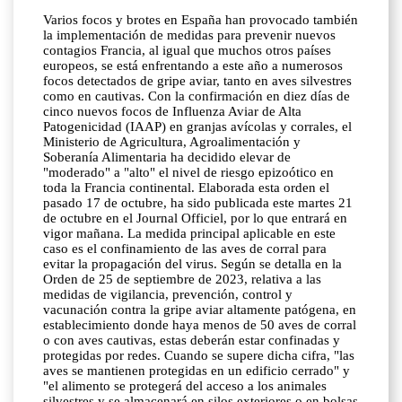
Varios focos y brotes en España han provocado también
la implementación de medidas para prevenir nuevos
contagios Francia, al igual que muchos otros países
europeos, se está enfrentando a este año a numerosos
focos detectados de gripe aviar, tanto en aves silvestres
como en cautivas. Con la confirmación en diez días de
cinco nuevos focos de Influenza Aviar de Alta
Patogenicidad (IAAP) en granjas avícolas y corrales, el
Ministerio de Agricultura, Agroalimentación y
Soberanía Alimentaria ha decidido elevar de
"moderado" a "alto" el nivel de riesgo epizoótico en
toda la Francia continental. Elaborada esta orden el
pasado 17 de octubre, ha sido publicada este martes 21
de octubre en el Journal Officiel, por lo que entrará en
vigor mañana. La medida principal aplicable en este
caso es el confinamiento de las aves de corral para
evitar la propagación del virus. Según se detalla en la
Orden de 25 de septiembre de 2023, relativa a las
medidas de vigilancia, prevención, control y
vacunación contra la gripe aviar altamente patógena, en
establecimiento donde haya menos de 50 aves de corral
o con aves cautivas, estas deberán estar confinadas y
protegidas por redes. Cuando se supere dicha cifra, "las
aves se mantienen protegidas en un edificio cerrado" y
"el alimento se protegerá del acceso a los animales
silvestres y se almacenará en silos exteriores o en bolsas