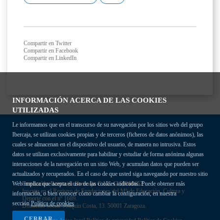
Compartir en Twitter
Compartir en Facebook
Compartir en LinkedIn
INFORMACIÓN ACERCA DE LAS COOKIES
UTILIZADAS
Le informamos que en el transcurso de su navegación por los sitios web del grupo
Ibercaja, se utilizan cookies propias y de terceros (ficheros de datos anónimos), las
cuales se almacenan en el dispositivo del usuario, de manera no intrusiva. Estos
datos se utilizan exclusivamente para habilitar y estudiar de forma anónima algunas
interacciones de la navegación en un sitio Web, y acumulan datos que pueden ser
actualizados y recuperados. En el caso de que usted siga navegando por nuestro sitio
Fundación Bancaria Ibercaja C.I.F. G-50000652.
Web implica que acepta el uso de las cookies indicadas. Puede obtener más
Inscrita en el Registro de Fundaciones del Mº de Educación, Cultura y
información, o bien conocer cómo cambiar la configuración, en nuestra
Deporte con el nº 1689.
sección
Política de cookies
Domicilio social: Joaquín Costa, 13. 50001 Zaragoza.
CERRAR