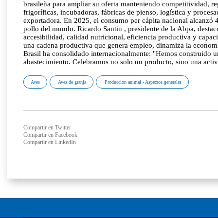
brasileña para ampliar su oferta manteniendo competitividad, re
frigoríficas, incubadoras, fábricas de pienso, logística y proce
exportadora. En 2025, el consumo per cápita nacional alcanzó 46
pollo del mundo. Ricardo Santin , presidente de la Abpa, destacó 
accesibilidad, calidad nutricional, eficiencia productiva y capa
una cadena productiva que genera empleo, dinamiza la economía
Brasil ha consolidado internacionalmente: "Hemos construido u
abastecimiento. Celebramos no solo un producto, sino una activi
Aves
Aves de granja
Producción animal - Aspectos generales
Compartir en Twitter
Compartir en Facebook
Compartir en LinkedIn