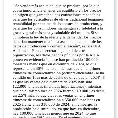
" Se vende más aceite del que se produce, por lo que
cobra importancia el tener un equilibrio en los precios
en origen que garantice unas cotizaciones razonables
para que los agricultores de olivar tradicional tengamos
rentabilidad por encima de los costes de producción, y
para que los consumidores mantengan su fidelidad a la
grasa vegetal más sana y saludable del mundo. Si se
cumpliera la ley de la oferta y la demanda, los precios
deberían mantener una línea ascendente a tenor de los
datos de producción y comercialización", señala UPA
Andalucía. Para el secretario general de este
organización, los datos hechos públicos por la AICA
ponen en evidencia "que se han producido 180.000
toneladas menos que en diciembre de 2024, lo que
representa un 30% meno s, mientras que en el primer
trimestre de comercialización (octubre-diciembre) se ha
vendido un 10% más de aceite de oliva que en 2024". Y
es que las ventas de diciembre de 2025 han sido
122.000 toneladas (incluidas importaciones), mientras
que en el mismo mes de 2024 fueron 119.000 ; es decir,
un 2,5% más, lo que eleva las ventas en el primer
trimestre de comercialización a 350.000 toneladas en
2025 frente a las 318.000 de 2024. Sin embargo, la
producción ha disminuido, ya que hay, en diciembre,
hay 180.000 toneladas menos que en 2024, lo que
equivale a ese 30% menos. En el conjunto de la