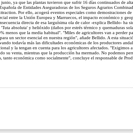
 junio, ya que las plantas tuvieron que sufrir 16 días continuados de alt
Española de Entidades Aseguradoras de los Seguros Agrarios Combinados
t Attraction. Por ello, acogerá eventos especiales como demostraciones 
rcial entre la Unión Europea y Marruecos, el impacto económico y geopo
secuencia directa de esa larguísima ola de calor -explica Bellido- ha si
ta absoluta' y helióxido (daños por estrés térmico y quemaduras solare
 menos que la media habitual". "Miles de agricultores van a perder par
ara un sector esencial en nuestra región", añade Bellido. A esta situaci
vando todavía más las dificultades económicas de los productores anda
cional y la tengan en cuenta para los agricultores afectados. "Exigimos 
o su venta, mientras que la producción ha mermado. No podemos permiti
ía, tanto económica como socialmente", concluye el responsable de Pro