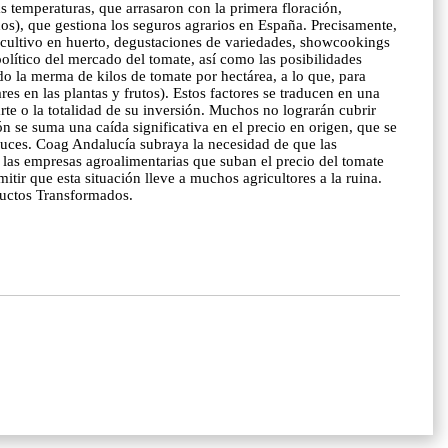
as temperaturas, que arrasaron con la primera floración,
), que gestiona los seguros agrarios en España. Precisamente,
de cultivo en huerto, degustaciones de variedades, showcookings
lítico del mercado del tomate, así como las posibilidades
do la merma de kilos de tomate por hectárea, a lo que, para
s en las plantas y frutos). Estos factores se traducen en una
te o la totalidad de su inversión. Muchos no lograrán cubrir
ón se suma una caída significativa en el precio en origen, que se
luces. Coag Andalucía subraya la necesidad de que las
a las empresas agroalimentarias que suban el precio del tomate
r que esta situación lleve a muchos agricultores a la ruina.
ductos Transformados.