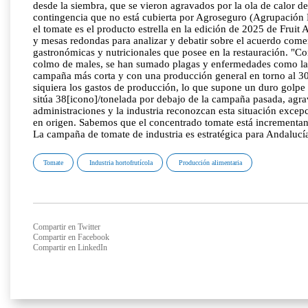
desde la siembra, que se vieron agravados por la ola de calor de
contingencia que no está cubierta por Agroseguro (Agrupación 
el tomate es el producto estrella en la edición de 2025 de Frui
y mesas redondas para analizar y debatir sobre el acuerdo come
gastronómicas y nutricionales que posee en la restauración. "Con
colmo de males, se han sumado plagas y enfermedades como la 'Tu
campaña más corta y con una producción general en torno al 30%
siquiera los gastos de producción, lo que supone un duro golpe p
sitúa 38[icono]/tonelada por debajo de la campaña pasada, agra
administraciones y la industria reconozcan esta situación excep
en origen. Sabemos que el concentrado tomate está incrementand
La campaña de tomate de industria es estratégica para Andaluc
Tomate
Industria hortofrutícola
Producción alimentaria
Compartir en Twitter
Compartir en Facebook
Compartir en LinkedIn