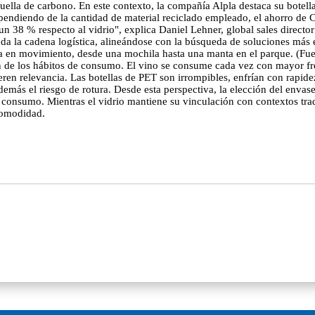
a huella de carbono. En este contexto, la compañía Alpla destaca su bote
pendiendo de la cantidad de material reciclado empleado, el ahorro de 
 un 38 % respecto al vidrio", explica Daniel Lehner, global sales direc
toda la cadena logística, alineándose con la búsqueda de soluciones más
vida en movimiento, desde una mochila hasta una manta en el parque. (F
ón de los hábitos de consumo. El vino se consume cada vez con mayor fr
ren relevancia. Las botellas de PET son irrompibles, enfrían con rapidez y
ás el riesgo de rotura. Desde esta perspectiva, la elección del envase
 consumo. Mientras el vidrio mantiene su vinculación con contextos tr
comodidad.