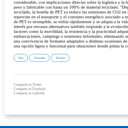
considerable, con implicaciones directas sobre la logística y l
peso y fabricable con hasta un 100% de material reciclado. "De
reciclado, la botella de PET ya reduce las emisiones de CO2 en
repercute en el transporte y el consumo energético asociado a 
de PET es irrompible, se enfría rápidamente y se adapta a la 
interés por envases alternativos también responde a la evoluci
factores como la movilidad, la resistencia y la practicidad adquie
embarcaciones, campings o reuniones informales, eliminando adem
una convivencia de formatos adaptados a distintas ocasiones de
una opción ligera y funcional para situaciones donde prima la 
Vino
Envasado
Envases
Compartir en Twitter
Compartir en Facebook
Compartir en LinkedIn