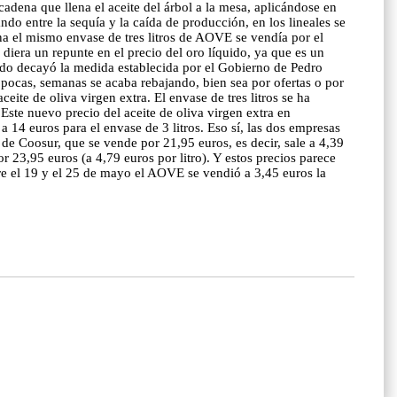
a cadena que llena el aceite del árbol a la mesa, aplicándose en
do entre la sequía y la caída de producción, en los lineales se
ona el mismo envase de tres litros de AOVE se vendía por el
iera un repunte en el precio del oro líquido, ya que es un
ando decayó la medida establecida por el Gobierno de Pedro
s pocas, semanas se acaba rebajando, bien sea por ofertas o por
ite de oliva virgen extra. El envase de tres litros se ha
ste nuevo precio del aceite de oliva virgen extra en
14 euros para el envase de 3 litros. Eso sí, las dos empresas
s de Coosur, que se vende por 21,95 euros, es decir, sale a 4,39
r 23,95 euros (a 4,79 euros por litro). Y estos precios parece
ntre el 19 y el 25 de mayo el AOVE se vendió a 3,45 euros la