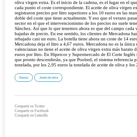
oliva virgen extra. Es el inicio de la cadena, es el lugar en el q
cada punto el coste correspondiente. El aceite de oliva virgen 
registraron precios por litro superiores a los 10 euros en las 
doble del coste que tiene actualmente. Y eso que el verano pasa
sector en el que el intervencionismo de los precios no suele t
Sánchez. Así que lo que tenemos ahora es que del campo cada vez 
bajadas de precio. En ese sentido, los clientes de Mercadona han
rebajado casi un euro. La botella tiene ahora un coste de 14 eu
Mercadona deja el litro a 4,67 euros. Mercadona no es la única 
valencianas no tiene el aceite de oliva virgen extra más barato 
euros por litro. En Hipercor y Supermercado de El Corte Inglés s
que pronto descenderán, ya que Poolred, el sistema referencia pa
tonelada, por los 2,95 euros la tonelada de aceite de oliva y los
Precios
Aceite de oliva
Compartir en Twitter
Compartir en Facebook
Compartir en LinkedIn