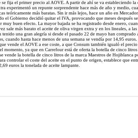
ue se fija el primer precio al AOVE. A partir de ahí se va estableciendo l
extra experimentó un repunte sorprendente hace más de año y medio, cuan
marcas teóricamente más baratas. Sin ir más lejos, hace un año en Mercad
do el Gobierno decidió quitar el IVA, provocando que meses después se d
ener muy buen efecto. La mayor bajada se ha registrado desde enero, cu
sale más barato el aceite de oliva virgen extra y en los lineales, a la
 tenido una gran alegría si desde el pasado 22 de mayo han comprado ace
ros, cuando hasta hace menos de una semana se vendía por 14,95 euros. E
que vende el AOVE a ese coste, a que Consum también igualó el precio a 
del momento, ya que en Carrefour está de oferta la botella de cinco litro
e vende la botella de cinco litros de la marca Maestros de Hojiblanca po
ra controlar el coste del aceite en el punto de origen, establece que e
 2,69 euros la tonelada de aceite lampante.