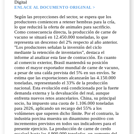
Digital
ENLACE AL DOCUMENTO ORIGINAL >
Según las proyecciones del sector, se espera que los
productores comiencen a retener hembras para la cría,
lo que reducirá la oferta de animales para sacrificio.
Como consecuencia directa, la producción de carne de
vacuno se situará en 12.450.000 toneladas, lo que
representa un descenso del 2% respecto al año anterior.
"Los productores señalan la inversión del ciclo
mediante la retención de inventarios", destaca el
informe al analizar esta fase de contracción. En cuanto
al comercio exterior, Brasil mantendrá su posición
como el mayor exportador mundial de carne de vacuno,
a pesar de una caída prevista del 5% en sus envíos. Se
estima que las exportaciones alcanzarán las 4.150.000
toneladas, representando el 33% de la producción
nacional. Esta evolución está condicionada por la fuerte
demanda externa y la devaluación del real, aunque
enfrenta nuevos retos arancelarios. China, su principal
socio, ha impuesto una cuota de 1.106.000 toneladas
para 2026, aplicando un recargo del 55% a los
volúmenes que superen dicho límite. Por el contrario, la
industria porcina muestra un dinamismo positivo con
incrementos previstos en todos sus indicadores para el
presente ejercicio. La producción de carne de cerdo
escalará hasta las 4.900.000 toneladas, un aumento del