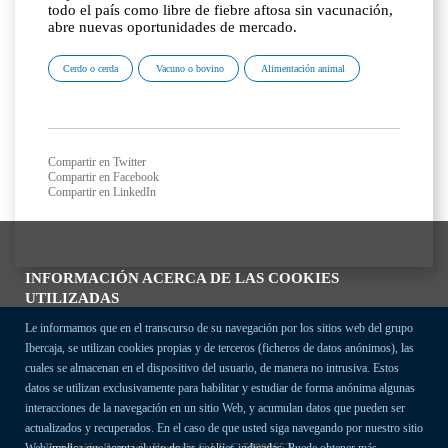
todo el país como libre de fiebre aftosa sin vacunación,
abre nuevas oportunidades de mercado.
Cerdo o cerda
Vacuno o bovino
Alimentación animal
Compartir en Twitter
Compartir en Facebook
Compartir en LinkedIn
INFORMACIÓN ACERCA DE LAS COOKIES
UTILIZADAS
Le informamos que en el transcurso de su navegación por los sitios web del grupo
Ibercaja, se utilizan cookies propias y de terceros (ficheros de datos anónimos), las
cuales se almacenan en el dispositivo del usuario, de manera no intrusiva. Estos
datos se utilizan exclusivamente para habilitar y estudiar de forma anónima algunas
interacciones de la navegación en un sitio Web, y acumulan datos que pueden ser
actualizados y recuperados. En el caso de que usted siga navegando por nuestro sitio
Fundación Bancaria Ibercaja C.I.F. G-50000652.