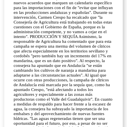
nuevos acuerdos que marquen un calendario específico
para las importaciones con el fin de "evitar que influyan
en las producciones andaluzas y españolas". Durante su
intervención, Carmen Crespo ha recalcado que "la
Consejería de Agricultura está trabajando en todas estas
cuestiones con el Gobierno de España, porque es la
administración competente, y no vamos a cejar en el
intento". PRODUCCIÓN Y SEQUÍA Asimismo, la
responsable de Agricultura ha comentado que para esta
campaña se espera una merma del volumen de cítricos
que afecta especialmente en los territorios sevillano y
cordobés "pero también hay un incremento del 17% en
mandarina, que es un dato positivo". Al respecto, la
consejera ha apuntado que en Andalucía "se están
cambiando los cultivos de naranja a mandarina para
adaptarse a las circunstancias actuales". Al igual que
ocurre con otras producciones, la campaña de cítricos
de Andalucía está marcada por la sequía que, como ha
apuntado Crespo, "está afectando a todos los
agricultores y especialmente a las zonas más
productoras como el Valle del Guadalquivir". En cuanto
a medidas de respaldo para hacer frente a la escasez de
agua, la consejera ha subrayado la importancia de los
embalses y del aprovechamiento de nuevas fuentes
hídricas. "Las aguas regeneradas tienen que ser una
oportunidad para el futuro, por eso, a pesar de no ser