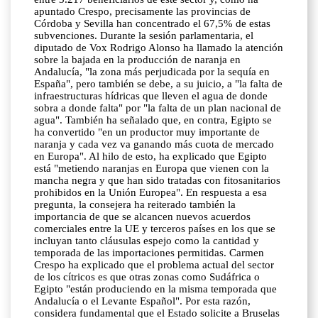
apuntado Crespo, precisamente las provincias de
Córdoba y Sevilla han concentrado el 67,5% de estas
subvenciones. Durante la sesión parlamentaria, el
diputado de Vox Rodrigo Alonso ha llamado la atención
sobre la bajada en la producción de naranja en
Andalucía, "la zona más perjudicada por la sequía en
España", pero también se debe, a su juicio, a "la falta de
infraestructuras hídricas que lleven el agua de donde
sobra a donde falta" por "la falta de un plan nacional de
agua". También ha señalado que, en contra, Egipto se
ha convertido "en un productor muy importante de
naranja y cada vez va ganando más cuota de mercado
en Europa". Al hilo de esto, ha explicado que Egipto
está "metiendo naranjas en Europa que vienen con la
mancha negra y que han sido tratadas con fitosanitarios
prohibidos en la Unión Europea". En respuesta a esa
pregunta, la consejera ha reiterado también la
importancia de que se alcancen nuevos acuerdos
comerciales entre la UE y terceros países en los que se
incluyan tanto cláusulas espejo como la cantidad y
temporada de las importaciones permitidas. Carmen
Crespo ha explicado que el problema actual del sector
de los cítricos es que otras zonas como Sudáfrica o
Egipto "están produciendo en la misma temporada que
Andalucía o el Levante Español". Por esta razón,
considera fundamental que el Estado solicite a Bruselas