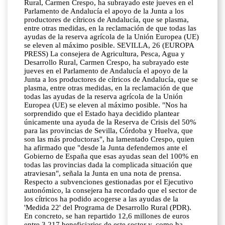
Rural, Carmen Crespo, ha subrayado este jueves en el
Parlamento de Andalucía el apoyo de la Junta a los
productores de cítricos de Andalucía, que se plasma,
entre otras medidas, en la reclamación de que todas las
ayudas de la reserva agrícola de la Unión Europea (UE)
se eleven al máximo posible. SEVILLA, 26 (EUROPA
PRESS) La consejera de Agricultura, Pesca, Agua y
Desarrollo Rural, Carmen Crespo, ha subrayado este
jueves en el Parlamento de Andalucía el apoyo de la
Junta a los productores de cítricos de Andalucía, que se
plasma, entre otras medidas, en la reclamación de que
todas las ayudas de la reserva agrícola de la Unión
Europea (UE) se eleven al máximo posible. "Nos ha
sorprendido que el Estado haya decidido plantear
únicamente una ayuda de la Reserva de Crisis del 50%
para las provincias de Sevilla, Córdoba y Huelva, que
son las más productoras", ha lamentado Crespo, quien
ha afirmado que "desde la Junta defendemos ante el
Gobierno de España que esas ayudas sean del 100% en
todas las provincias dada la complicada situación que
atraviesan", señala la Junta en una nota de prensa.
Respecto a subvenciones gestionadas por el Ejecutivo
autonómico, la consejera ha recordado que el sector de
los cítricos ha podido acogerse a las ayudas de la
'Medida 22' del Programa de Desarrollo Rural (PDR).
En concreto, se han repartido 12,6 millones de euros
entre 3.217 beneficiarios de este sector y, como ha