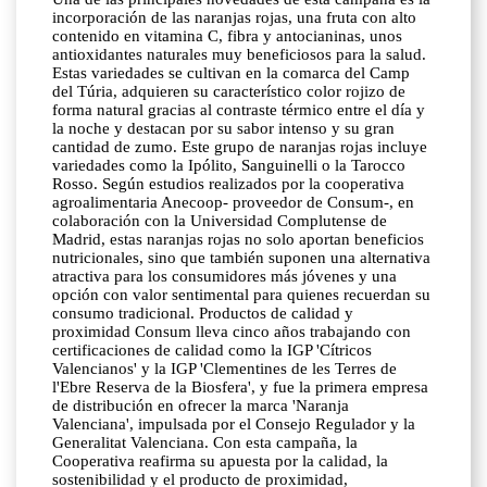
incorporación de las naranjas rojas, una fruta con alto
contenido en vitamina C, fibra y antocianinas, unos
antioxidantes naturales muy beneficiosos para la salud.
Estas variedades se cultivan en la comarca del Camp
del Túria, adquieren su característico color rojizo de
forma natural gracias al contraste térmico entre el día y
la noche y destacan por su sabor intenso y su gran
cantidad de zumo. Este grupo de naranjas rojas incluye
variedades como la Ipólito, Sanguinelli o la Tarocco
Rosso. Según estudios realizados por la cooperativa
agroalimentaria Anecoop- proveedor de Consum-, en
colaboración con la Universidad Complutense de
Madrid, estas naranjas rojas no solo aportan beneficios
nutricionales, sino que también suponen una alternativa
atractiva para los consumidores más jóvenes y una
opción con valor sentimental para quienes recuerdan su
consumo tradicional. Productos de calidad y
proximidad Consum lleva cinco años trabajando con
certificaciones de calidad como la IGP 'Cítricos
Valencianos' y la IGP 'Clementines de les Terres de
l'Ebre Reserva de la Biosfera', y fue la primera empresa
de distribución en ofrecer la marca 'Naranja
Valenciana', impulsada por el Consejo Regulador y la
Generalitat Valenciana. Con esta campaña, la
Cooperativa reafirma su apuesta por la calidad, la
sostenibilidad y el producto de proximidad,