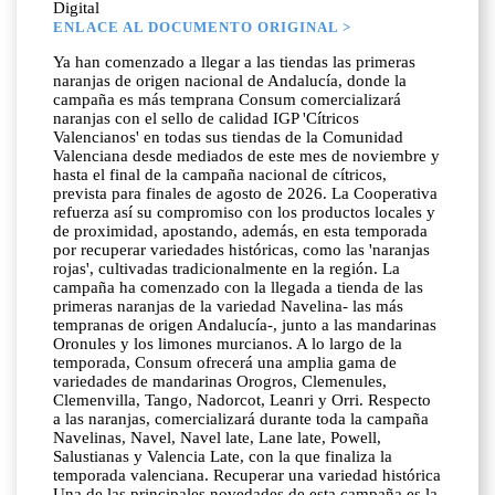
Digital
ENLACE AL DOCUMENTO ORIGINAL >
Ya han comenzado a llegar a las tiendas las primeras
naranjas de origen nacional de Andalucía, donde la
campaña es más temprana Consum comercializará
naranjas con el sello de calidad IGP 'Cítricos
Valencianos' en todas sus tiendas de la Comunidad
Valenciana desde mediados de este mes de noviembre y
hasta el final de la campaña nacional de cítricos,
prevista para finales de agosto de 2026. La Cooperativa
refuerza así su compromiso con los productos locales y
de proximidad, apostando, además, en esta temporada
por recuperar variedades históricas, como las 'naranjas
rojas', cultivadas tradicionalmente en la región. La
campaña ha comenzado con la llegada a tienda de las
primeras naranjas de la variedad Navelina- las más
tempranas de origen Andalucía-, junto a las mandarinas
Oronules y los limones murcianos. A lo largo de la
temporada, Consum ofrecerá una amplia gama de
variedades de mandarinas Orogros, Clemenules,
Clemenvilla, Tango, Nadorcot, Leanri y Orri. Respecto
a las naranjas, comercializará durante toda la campaña
Navelinas, Navel, Navel late, Lane late, Powell,
Salustianas y Valencia Late, con la que finaliza la
temporada valenciana. Recuperar una variedad histórica
Una de las principales novedades de esta campaña es la