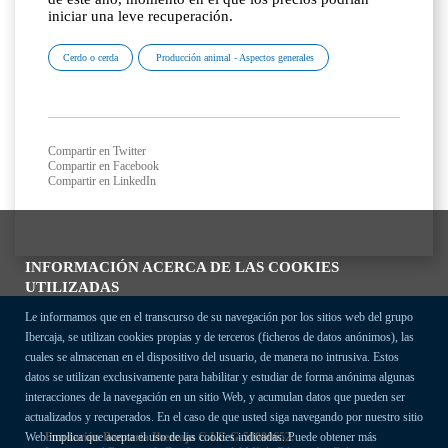
iniciar una leve recuperación.
Cerdo o cerda
Producción animal - Aspectos generales
Compartir en Twitter
Compartir en Facebook
Compartir en LinkedIn
INFORMACIÓN ACERCA DE LAS COOKIES
UTILIZADAS
Le informamos que en el transcurso de su navegación por los sitios web del grupo
Ibercaja, se utilizan cookies propias y de terceros (ficheros de datos anónimos), las
cuales se almacenan en el dispositivo del usuario, de manera no intrusiva. Estos
datos se utilizan exclusivamente para habilitar y estudiar de forma anónima algunas
interacciones de la navegación en un sitio Web, y acumulan datos que pueden ser
actualizados y recuperados. En el caso de que usted siga navegando por nuestro sitio
Fundación Bancaria Ibercaja C.I.F. G-50000652.
Web implica que acepta el uso de las cookies indicadas. Puede obtener más