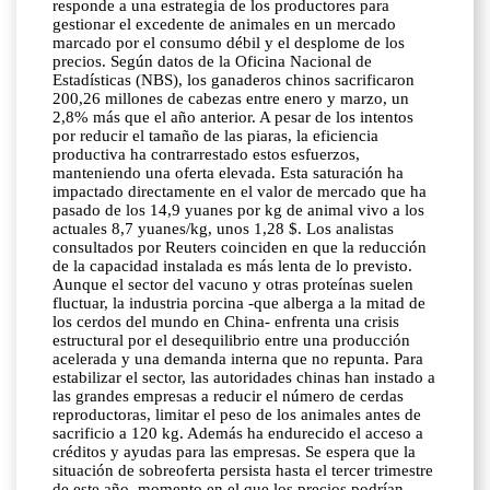
responde a una estrategia de los productores para
gestionar el excedente de animales en un mercado
marcado por el consumo débil y el desplome de los
precios. Según datos de la Oficina Nacional de
Estadísticas (NBS), los ganaderos chinos sacrificaron
200,26 millones de cabezas entre enero y marzo, un
2,8% más que el año anterior. A pesar de los intentos
por reducir el tamaño de las piaras, la eficiencia
productiva ha contrarrestado estos esfuerzos,
manteniendo una oferta elevada. Esta saturación ha
impactado directamente en el valor de mercado que ha
pasado de los 14,9 yuanes por kg de animal vivo a los
actuales 8,7 yuanes/kg, unos 1,28 $. Los analistas
consultados por Reuters coinciden en que la reducción
de la capacidad instalada es más lenta de lo previsto.
Aunque el sector del vacuno y otras proteínas suelen
fluctuar, la industria porcina -que alberga a la mitad de
los cerdos del mundo en China- enfrenta una crisis
estructural por el desequilibrio entre una producción
acelerada y una demanda interna que no repunta. Para
estabilizar el sector, las autoridades chinas han instado a
las grandes empresas a reducir el número de cerdas
reproductoras, limitar el peso de los animales antes de
sacrificio a 120 kg. Además ha endurecido el acceso a
créditos y ayudas para las empresas. Se espera que la
situación de sobreoferta persista hasta el tercer trimestre
de este año, momento en el que los precios podrían