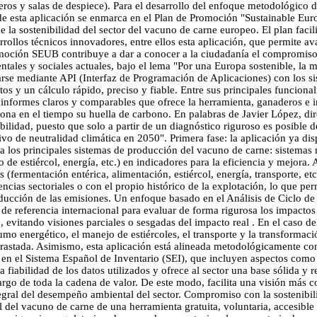
eros y salas de despiece). Para el desarrollo del enfoque metodológico 
 esta aplicación se enmarca en el Plan de Promoción "Sustainable Euro
la sostenibilidad del sector del vacuno de carne europeo. El plan facilit
rollos técnicos innovadores, entre ellos esta aplicación, que permite a
omoción SEUB contribuye a dar a conocer a la ciudadanía el compromiso
entales y sociales actuales, bajo el lema "Por una Europa sostenible, la 
se mediante API (Interfaz de Programación de Aplicaciones) con los sis
os y un cálculo rápido, preciso y fiable. Entre sus principales funcional
s informes claros y comparables que ofrece la herramienta, ganaderos e 
na en el tiempo su huella de carbono. En palabras de Javier López, dire
ibilidad, puesto que solo a partir de un diagnóstico riguroso es posible
vo de neutralidad climática en 2050". Primera fase: la aplicación ya dis
a los principales sistemas de producción del vacuno de carne: sistemas n
e estiércol, energía, etc.) en indicadores para la eficiencia y mejora. A
s (fermentación entérica, alimentación, estiércol, energía, transporte, e
ncias sectoriales o con el propio histórico de la explotación, lo que pe
 reducción de las emisiones. Un enfoque basado en el Análisis de Ciclo 
de referencia internacional para evaluar de forma rigurosa los impactos
o, evitando visiones parciales o sesgadas del impacto real . En el caso 
sumo energético, el manejo de estiércoles, el transporte y la transformac
astada. Asimismo, esta aplicación está alineada metodológicamente con lo
 en el Sistema Español de Inventario (SEI), que incluyen aspectos como 
 fiabilidad de los datos utilizados y ofrece al sector una base sólida y
 largo de toda la cadena de valor. De este modo, facilita una visión más
gral del desempeño ambiental del sector. Compromiso con la sostenibilida
l del vacuno de carne de una herramienta gratuita, voluntaria, accesible