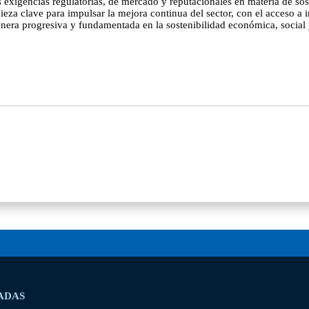
tes exigencias regulatorias, de mercado y reputacionales en materia de s
ieza clave para impulsar la mejora continua del sector, con el acceso a 
era progresiva y fundamentada en la sostenibilidad económica, social 
ADAS