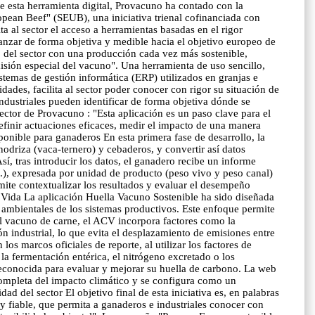
de esta herramienta digital, Provacuno ha contado con la
pean Beef" (SEUB), una iniciativa trienal cofinanciada con
a al sector el acceso a herramientas basadas en el rigor
vanzar de forma objetiva y medible hacia el objetivo europeo de
 del sector con una producción cada vez más sostenible,
misión especial del vacuno". Una herramienta de uso sencillo,
temas de gestión informática (ERP) utilizados en granjas e
idades, facilita al sector poder conocer con rigor su situación de
industriales pueden identificar de forma objetiva dónde se
ctor de Provacuno : "Esta aplicación es un paso clave para el
 definir actuaciones eficaces, medir el impacto de una manera
ponible para ganaderos En esta primera fase de desarrollo, la
odriza (vaca-ternero) y cebaderos, y convertir así datos
sí, tras introducir los datos, el ganadero recibe un informe
tc.), expresada por unidad de producto (peso vivo y peso canal)
rmite contextualizar los resultados y evaluar el desempeño
de Vida La aplicación Huella Vacuno Sostenible ha sido diseñada
 ambientales de los sistemas productivos. Este enfoque permite
del vacuno de carne, el ACV incorpora factores como la
ión industrial, lo que evita el desplazamiento de emisiones entre
s marcos oficiales de reporte, al utilizar los factores de
la fermentación entérica, el nitrógeno excretado o los
 reconocida para evaluar y mejorar su huella de carbono. La web
 completa del impacto climático y se configura como un
d del sector El objetivo final de esta iniciativa es, en palabras
 y fiable, que permita a ganaderos e industriales conocer con