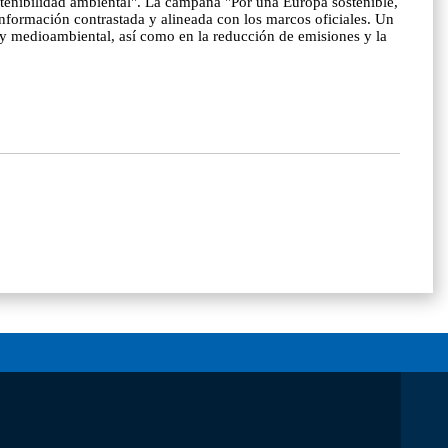
ostenibilidad ambiental". La campaña "Por una Europa sostenible,
información contrastada y alineada con los marcos oficiales. Un
y medioambiental, así como en la reducción de emisiones y la