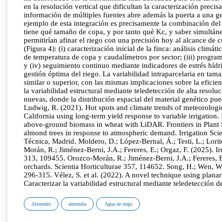
Almendro
almendra
Agua de riego