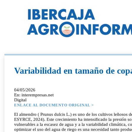
Variabilidad en tamaño de copa
04/05/2026
En: interempresas.net
Digital
ENLACE AL DOCUMENTO ORIGINAL >
El almendro ( Prunus dulcis L.) es uno de los cultivos leñosos de mayor expansión en España durante la última década, con casi 90.000 ha incorporadas al regadío en los últimos siete años (MAPA-ESYRCE, 2024). Este crecimiento ha intensificado la presión sobre los recursos hídricos en un contexto especialmente comprometido: el sur de España es una de las regiones europeas más vulnerables a la escasez de agua y a la variabilidad climática, con proyecciones que apuntan a sequías estivales más frecuentes e intensas en el futuro (Böhnisch et al., 2021). En este escenario, optimizar el uso del agua de riego es una necesidad tanto productiva como ambiental. La metodología de programación del riego más extendida se basa en estimar la evapotranspiración del cultivo (ETc) a partir de un coeficiente de cultivo (Kc) y la evapotranspiración de referencia (ET ). En almendro, estudios de referencia realizados en España han determinado los valores de Kc para almendro que son función de la cobertura de suelo (GC, del inglés Ground Cover), es decir, la proyección horizontal de las copas de los árboles sobre el terreno (López-López et al., 2018; Moldero et al., 2021). Esta metodología ha sido adoptada y validada por primera vez en condiciones de finca comercial por Orozco-Morán et al. (2025). En un ensayo de cuatro años con la variedad Lauranne, se demostró que la programación del riego basada en el balance hídrico, aprovechando la reserva de agua disponible en el suelo derivada de las lluvias invernales, permite cubrir con precisión las necesidades reales del cultivo. Además, aplicar láminas de riego estacionales un 22% o un 44% superiores al control no produjeron incrementos significativos del rendimiento de pepita, pero sí proporcionaron datos muy valiosos de sobre las funciones de respuesta al riego del almendro. Para verificar que la lámina aplicada era realmente adecuada, el estudio incorporó además la monitorización continua de la temperatura de dosel mediante sensores infrarrojos, calculando el Índice de Estrés Hídrico del Cultivo (CWSI) a lo largo de toda la campaña. Esta información en tiempo real permitió confirmar que el tratamiento control no inducía estrés hídrico significativo, y que los árboles con déficit de riego presentaban temperaturas de dosel consistentemente más elevadas, validando así tanto el método de programación como los valores de Kc obtenidos. El estudio se realizó en la finca Cortijo La Reina (Almodóvar del Río, Córdoba), una explotación comercial de almendro de 68,7 ha con varias combinaciones variedad-portainjerto. En la práctica, sin embargo, esta metodología se aplica con una simplificación que puede ser importante: Para calcular la dotación de riego se usa un único valor de GC representativo para toda la parcela, asumiendo implícitamente que todos los árboles son idénticos en tamaño. Esta suposición raramente se cumple en plantaciones comerciales con distintas variedades, portainjertos o edades de plantación, donde coexisten árboles de tamaños muy dispares. Bajo riego uniforme, los árboles más pequeños reciben agua en exceso mientras que los más grandes sufren déficit hídrico, comprometiendo la eficiencia productiva del conjunto. Para caracterizar con precisión esta variabil