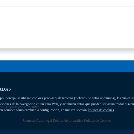
ADAS
 Ibercaja, se utilizan cookies propias y de terceros (ficheros de datos anónimos), las cuales se
racciones de la navegación en un sitio Web, y acumulan datos que pueden ser actualizados y rec
ra y Deporte con el nº 1689.
ien conocer cómo cambiar la configuración, en nuestra sección
Política de cookies
Contacto
Aviso legal
Política de privacidad
Política de Cookies