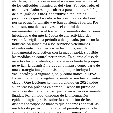
atardecer, porque son momentos de máxima actividad
de los culicoides trasmisores del virus. Por otro lado, el
uso de ventiladores bajo cubierta para aumentar el flujo
de aire (más de 3 m/s), contribuye a reducir las
picaduras ya que los culicoides son 'malos voladores'
por su pequeño tamaño y evitan corrientes fuertes. Por
supuesto, una de las claves es el control de
movimientos: evitar el traslado de animales desde zonas
infectadas o durante la época de alta actividad del
vector. La vigilancia periódica del ganado, junto con la
notificación inmediata a los servicios veterinarios
oficiales ante cualquier sospecha clínica, resulta
fundamental para activar con la mayor rapidez posible
las medidas de control pertinentes. En cuanto al uso de
insecticidas y repelentes, su eficacia es limitada porque
no evitan la trasmisión y deben utilizarse como parte de
una estrategia integrada más amplia que incluya la
vacunación y la vigilancia, tal y como indica la EFSA.
La vacunación y la vigilancia sanitaria son herramientas
clave. ¿Qué lecciones se han aprendido en 2025 sobre
su aplicación práctica en campo? Desde mi punto de
vista, son dos herramientas que deben ir necesariamente
ligadas. Por un lado, disponer de la información
epidemiológica precisa sobre la circulación de los
distintos serotipos de manera que podamos adecuar las
medidas de protección, tanto en el periodo previo a la
actividad de los vectores como en los meses más