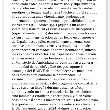
condiciones ideales para la trasmisión y supervivencia
de los orbivirus. La circulación simultánea de cuatro
serotipos de lengua azul en 2024 incluyendo el serotipo
3, que provoca unas viremias muy prolongadas
aumentando exponencialmente la probabilidad de que
los vectores (Culicoides spp.) piquen a un animal
virémico y transmitan el virus a animales susceptibles
(especialmente ovinos) durante un periodo mucho más
extenso. La intensificación de los focos en el suroeste
de España desde julio, especialmente en zonas con
sistemas productivos extensivos donde los animales
permanecen en cercados de forma permanente, mucho
más expuestos al vector. Las bajas tasas de vacunación
tanto en ovino como en bovino en 2025 publicadas por
el Ministerio de Agricultura no contribuyen a generar
'inmunidad de rebaño'. ¿Qué riesgos supone la
estrategia del RASVE de no establecer vacunaciones
obligatorias para controlar la enfermedad? La
vacunación obligatoria en las áreas de riesgo ha sido
uno de los pilares básicos del programa de control de la
lengua azul en España durante bastantes años,
contribuyendo no solo a controlar los brotes clínicos
sino también a erradicar los serotipos 4 y 8 en varias
ocasiones, así como a mantener un status favorable para
la exportación de animales tanto dentro como fuera de
la UE. Sin embargo, en 2024 vivimos una situación