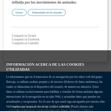
influida por los movimientos de animales.
Ovinos
Enfermedades de los animales
Compartir en Twitter
Compartir en Facebook
Compartir en LinkedIn
INFORMACIÓN ACERCA DE LAS COOKIES
UTILIZADAS
Le informamos que en el transcurso de su navegación por los sitios web del grupo
Ibercaja, se utilizan cookies propias y de terceros (ficheros de datos anónimos), las
cuales se almacenan en el dispositivo del usuario, de manera no intrusiva. Estos
datos se utilizan exclusivamente para habilitar y estudiar de forma anónima algunas
interacciones de la navegación en un sitio Web, y acumulan datos que pueden ser
actualizados y recuperados. En el caso de que usted siga navegando por nuestro sitio
Fundación Bancaria Ibercaja C.I.F. G-50000652.
Web implica que acepta el uso de las cookies indicadas. Puede obtener más
Inscrita en el Registro de Fundaciones del Mº de Educación, Cultura y