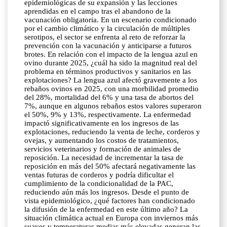
epidemiológicas de su expansión y las lecciones
aprendidas en el campo tras el abandono de la
vacunación obligatoria. En un escenario condicionado
por el cambio climático y la circulación de múltiples
serotipos, el sector se enfrenta al reto de reforzar la
prevención con la vacunación y anticiparse a futuros
brotes. En relación con el impacto de la lengua azul en
ovino durante 2025, ¿cuál ha sido la magnitud real del
problema en términos productivos y sanitarios en las
explotaciones? La lengua azul afectó gravemente a los
rebaños ovinos en 2025, con una morbilidad promedio
del 28%, mortalidad del 6% y una tasa de abortos del
7%, aunque en algunos rebaños estos valores superaron
el 50%, 9% y 13%, respectivamente. La enfermedad
impactó significativamente en los ingresos de las
explotaciones, reduciendo la venta de leche, corderos y
ovejas, y aumentando los costos de tratamientos,
servicios veterinarios y formación de animales de
reposición. La necesidad de incrementar la tasa de
reposición en más del 50% afectará negativamente las
ventas futuras de corderos y podría dificultar el
cumplimiento de la condicionalidad de la PAC,
reduciendo aún más los ingresos. Desde el punto de
vista epidemiológico, ¿qué factores han condicionado
la difusión de la enfermedad en este último año? La
situación climática actual en Europa con inviernos más
suaves y temperaturas medias más elevadas generan las