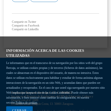
Compartir en Twitter
Compartir en Facebook
Compartir en LinkedIn
INFORMACIÓN ACERCA DE LAS COOKIES
UTILIZADAS
Le informamos que en el transcurso de su navegación por los sitios web del grupo
Ibercaja, se utilizan cookies propias y de terceros (ficheros de datos anónimos), las
cuales se almacenan en el dispositivo del usuario, de manera no intrusiva. Estos
datos se utilizan exclusivamente para habilitar y estudiar de forma anónima algunas
interacciones de la navegación en un sitio Web, y acumulan datos que pueden ser
actualizados y recuperados. En el caso de que usted siga navegando por nuestro sitio
Fundación Bancaria Ibercaja C.I.F. G-50000652.
Web implica que acepta el uso de las cookies indicadas. Puede obtener más
Inscrita en el Registro de Fundaciones del Mº de Educación, Cultura y
información, o bien conocer cómo cambiar la configuración, en nuestra
Deporte con el nº 1689.
sección
Política de cookies
Domicilio social: Joaquín Costa, 13. 50001 Zaragoza.
CERRAR