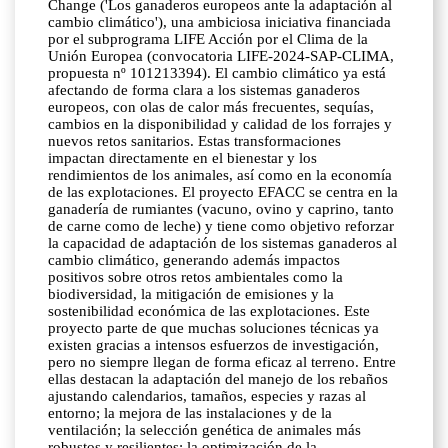
Change ('Los ganaderos europeos ante la adaptación al
cambio climático'), una ambiciosa iniciativa financiada
por el subprograma LIFE Acción por el Clima de la
Unión Europea (convocatoria LIFE-2024-SAP-CLIMA,
propuesta nº 101213394). El cambio climático ya está
afectando de forma clara a los sistemas ganaderos
europeos, con olas de calor más frecuentes, sequías,
cambios en la disponibilidad y calidad de los forrajes y
nuevos retos sanitarios. Estas transformaciones
impactan directamente en el bienestar y los
rendimientos de los animales, así como en la economía
de las explotaciones. El proyecto EFACC se centra en la
ganadería de rumiantes (vacuno, ovino y caprino, tanto
de carne como de leche) y tiene como objetivo reforzar
la capacidad de adaptación de los sistemas ganaderos al
cambio climático, generando además impactos
positivos sobre otros retos ambientales como la
biodiversidad, la mitigación de emisiones y la
sostenibilidad económica de las explotaciones. Este
proyecto parte de que muchas soluciones técnicas ya
existen gracias a intensos esfuerzos de investigación,
pero no siempre llegan de forma eficaz al terreno. Entre
ellas destacan la adaptación del manejo de los rebaños
ajustando calendarios, tamaños, especies y razas al
entorno; la mejora de las instalaciones y de la
ventilación; la selección genética de animales más
robustos y resilientes; la optimización de la