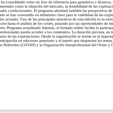
se ha consolidado como un foro de referencia para ganaderos y técnicos, 
mentales como la situación del mercado, la rentabilidad de las explotac
pales condicionantes. El programa abordará también las perspectivas de 
do se han convertido en elementos clave para la viabilidad de las explo
íos actuales. Uno de los principales atractivos de esta edición es su enfo
cios hasta el análisis de los costes, pasando por las oportunidades de m
. Programa actualizado Además, el formato online facilita la participac
ofesionales pueda acceder a los contenidos. La duración prevista, en t
iario de las explotaciones. Desde la organización se insiste en la import
rticipación en ediciones anteriores y el interés que despiertan los temas
os Pedroches (COVAP) y la Organización Interprofesional del Ovino y C