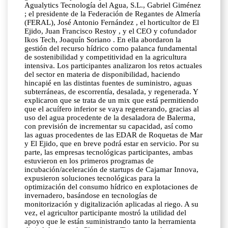
Agualytics Tecnología del Agua, S.L., Gabriel Giménez
; el presidente de la Federación de Regantes de Almería
(FERAL), José Antonio Fernández , el horticultor de El
Ejido, Juan Francisco Restoy , y el CEO y cofundador
Ikos Tech, Joaquín Soriano . En ella abordaron la
gestión del recurso hídrico como palanca fundamental
de sostenibilidad y competitividad en la agricultura
intensiva. Los participantes analizaron los retos actuales
del sector en materia de disponibilidad, haciendo
hincapié en las distintas fuentes de suministro, aguas
subterráneas, de escorrentía, desalada, y regenerada. Y
explicaron que se trata de un mix que está permitiendo
que el acuífero inferior se vaya regenerando, gracias al
uso del agua procedente de la desaladora de Balerma,
con previsión de incrementar su capacidad, así como
las aguas procedentes de las EDAR de Roquetas de Mar
y El Ejido, que en breve podrá estar en servicio. Por su
parte, las empresas tecnológicas participantes, ambas
estuvieron en los primeros programas de
incubación/aceleración de startups de Cajamar Innova,
expusieron soluciones tecnológicas para la
optimización del consumo hídrico en explotaciones de
invernadero, basándose en tecnologías de
monitorización y digitalización aplicadas al riego. A su
vez, el agricultor participante mostró la utilidad del
apoyo que le están suministrando tanto la herramienta