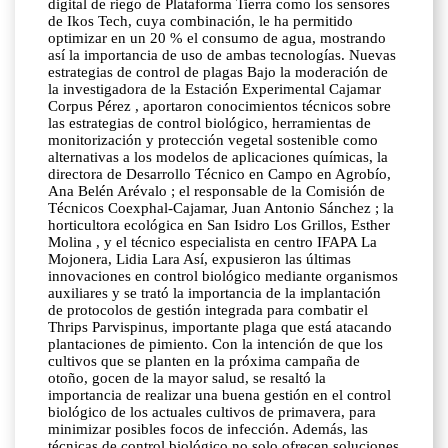
digital de riego de Plataforma Tierra como los sensores
de Ikos Tech, cuya combinación, le ha permitido
optimizar en un 20 % el consumo de agua, mostrando
así la importancia de uso de ambas tecnologías. Nuevas
estrategias de control de plagas Bajo la moderación de
la investigadora de la Estación Experimental Cajamar
Corpus Pérez , aportaron conocimientos técnicos sobre
las estrategias de control biológico, herramientas de
monitorización y protección vegetal sostenible como
alternativas a los modelos de aplicaciones químicas, la
directora de Desarrollo Técnico en Campo en Agrobío,
Ana Belén Arévalo ; el responsable de la Comisión de
Técnicos Coexphal-Cajamar, Juan Antonio Sánchez ; la
horticultora ecológica en San Isidro Los Grillos, Esther
Molina , y el técnico especialista en centro IFAPA La
Mojonera, Lidia Lara Así, expusieron las últimas
innovaciones en control biológico mediante organismos
auxiliares y se trató la importancia de la implantación
de protocolos de gestión integrada para combatir el
Thrips Parvispinus, importante plaga que está atacando
plantaciones de pimiento. Con la intención de que los
cultivos que se planten en la próxima campaña de
otoño, gocen de la mayor salud, se resaltó la
importancia de realizar una buena gestión en el control
biológico de los actuales cultivos de primavera, para
minimizar posibles focos de infección. Además, las
técnicas de control biológico no solo ofrecen soluciones