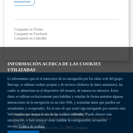
hortofrutícola
Compartir en Twitter
Compartir en Facebook
Compartir en LinkedIn
INFORMACIÓN ACERCA DE LAS COOKIES
UTILIZADAS
Le informamos que en el transcurso de su navegación por los sitios web del grupo
Ibercaja, se utilizan cookies propias y de terceros (ficheros de datos anónimos), las
cuales se almacenan en el dispositivo del usuario, de manera no intrusiva. Estos
datos se utilizan exclusivamente para habilitar y estudiar de forma anónima algunas
interacciones de la navegación en un sitio Web, y acumulan datos que pueden ser
actualizados y recuperados. En el caso de que usted siga navegando por nuestro sitio
Fundación Bancaria Ibercaja C.I.F. G-50000652.
Web implica que acepta el uso de las cookies indicadas. Puede obtener más
Inscrita en el Registro de Fundaciones del Mº de Educación, Cultura y
información, o bien conocer cómo cambiar la configuración, en nuestra
Deporte con el nº 1689.
sección
Política de cookies
Domicilio social: Joaquín Costa, 13. 50001 Zaragoza.