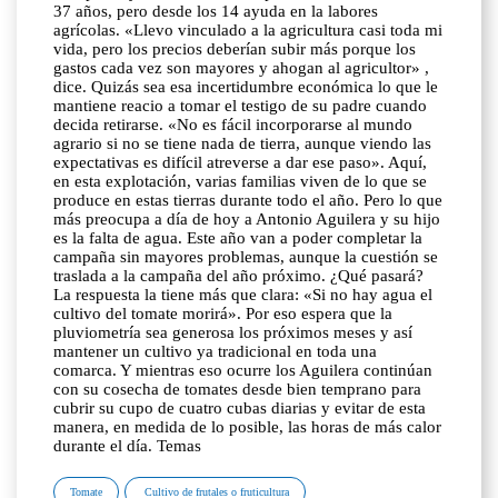
37 años, pero desde los 14 ayuda en la labores
agrícolas. «Llevo vinculado a la agricultura casi toda mi
vida, pero los precios deberían subir más porque los
gastos cada vez son mayores y ahogan al agricultor» ,
dice. Quizás sea esa incertidumbre económica lo que le
mantiene reacio a tomar el testigo de su padre cuando
decida retirarse. «No es fácil incorporarse al mundo
agrario si no se tiene nada de tierra, aunque viendo las
expectativas es difícil atreverse a dar ese paso». Aquí,
en esta explotación, varias familias viven de lo que se
produce en estas tierras durante todo el año. Pero lo que
más preocupa a día de hoy a Antonio Aguilera y su hijo
es la falta de agua. Este año van a poder completar la
campaña sin mayores problemas, aunque la cuestión se
traslada a la campaña del año próximo. ¿Qué pasará?
La respuesta la tiene más que clara: «Si no hay agua el
cultivo del tomate morirá». Por eso espera que la
pluviometría sea generosa los próximos meses y así
mantener un cultivo ya tradicional en toda una
comarca. Y mientras eso ocurre los Aguilera continúan
con su cosecha de tomates desde bien temprano para
cubrir su cupo de cuatro cubas diarias y evitar de esta
manera, en medida de lo posible, las horas de más calor
durante el día. Temas
Tomate
Cultivo de frutales o fruticultura