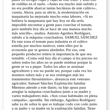
de rodillas en el suelo. «Antes era mucho más sufrido y
no era posible abarcar tantas hectáreas de este cultivo»,
cuenta. Ahora, para su alivio, la modernización en
maquinaria ha mejorado mucho estas labores. «Si no
hubiera la maquinaria que hay hoy en día sería
imposible encontrar a gente para cosechar el tomate,
pero también hoy día se hace de una manera mucho
más sencilla», analiza. Antonio Aguilera Rodríguez,
subido a la máquina cosechadora. SAMUEL SÁNCHEZ
En esta zona el tomate para industria es el cultivo
estrella por muchos motivos, entre ellos por la
economía que se genera alrededor. Por eso, este
pequeño productor reitera la importancia de que sea
rentable. «Como está hoy día el campo si los precios no
suben todos los años no se puede sembrar porque la
gente se va a pique. Todos los años se arruinan
agricultores y eso no puede ser, porque cada vez los
insumos suben más y se nos restringen más los
tratamientos fitosanitarios», denuncia este veterano
agricultor. Samuel Sánchez Explotación familiar
Mientras atiende a este diario, su hijo apura para
arreglar la máquina cosechadora junto a su madre y
varios trabajadores más. «Son cosas habituales en plena
campaña», apostilla. Sin embargo, Aguilera Rodríguez
sabe ya de sobra lo que es trabajar codo con codo junto
a su padre y su madre en la explotación familiar. Tiene