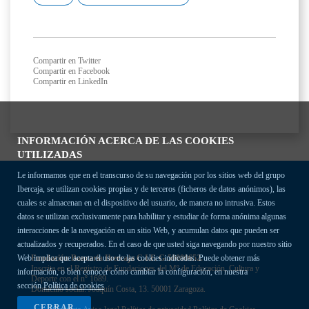
Compartir en Twitter
Compartir en Facebook
Compartir en LinkedIn
INFORMACIÓN ACERCA DE LAS COOKIES
UTILIZADAS
Le informamos que en el transcurso de su navegación por los sitios web del grupo
Ibercaja, se utilizan cookies propias y de terceros (ficheros de datos anónimos), las
cuales se almacenan en el dispositivo del usuario, de manera no intrusiva. Estos
datos se utilizan exclusivamente para habilitar y estudiar de forma anónima algunas
interacciones de la navegación en un sitio Web, y acumulan datos que pueden ser
actualizados y recuperados. En el caso de que usted siga navegando por nuestro sitio
Fundación Bancaria Ibercaja C.I.F. G-50000652.
Web implica que acepta el uso de las cookies indicadas. Puede obtener más
Inscrita en el Registro de Fundaciones del Mº de Educación, Cultura y
información, o bien conocer cómo cambiar la configuración, en nuestra
Deporte con el nº 1689.
sección
Política de cookies
Domicilio social: Joaquín Costa, 13. 50001 Zaragoza.
CERRAR