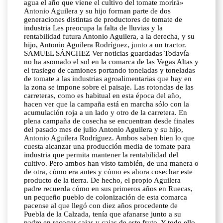
agua el año que viene el cultivo del tomate morirá»
Antonio Aguilera y su hijo forman parte de dos
generaciones distintas de productores de tomate de
industria Les preocupa la falta de lluvias y la
rentabilidad futura Antonio Aguilera, a la derecha, y su
hijo, Antonio Aguilera Rodríguez, junto a un tractor.
SAMUEL SÁNCHEZ Ver noticias guardadas Todavía
no ha asomado el sol en la comarca de las Vegas Altas y
el trasiego de camiones portando toneladas y toneladas
de tomate a las industrias agroalimentarias que hay en
la zona se impone sobre el paisaje. Las rotondas de las
carreteras, como es habitual en esta época del año,
hacen ver que la campaña está en marcha sólo con la
acumulación roja a un lado y otro de la carretera. En
plena campaña de cosecha se encuentran desde finales
del pasado mes de julio Antonio Aguilera y su hijo,
Antonio Aguilera Rodríguez. Ambos saben bien lo que
cuesta alcanzar una producción media de tomate para
industria que permita mantener la rentabilidad del
cultivo. Pero ambos han visto también, de una manera o
de otra, cómo era antes y cómo es ahora cosechar este
producto de la tierra. De hecho, el propio Aguilera
padre recuerda cómo en sus primeros años en Ruecas,
un pequeño pueblo de colonización de esta comarca
pacense al que llegó con diez años procedente de
Puebla de la Calzada, tenía que afanarse junto a su
padre en recoger cajas y cajas de este fruto. Y todo ello